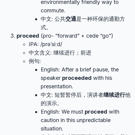
environmentally friendly way to
commute.
中文: 公共
交通
是一种环保的通勤方
式。
proceed
(pro- “forward” + cede “go”)
IPA: /prəˈsiːd/
中文含义: 继续进行；前进
例句:
English: After a brief pause, the
speaker
proceeded
with his
presentation.
中文: 短暂暂停后，演讲者
继续进行
他
的演示。
English: We must
proceed
with
caution in this unpredictable
situation.