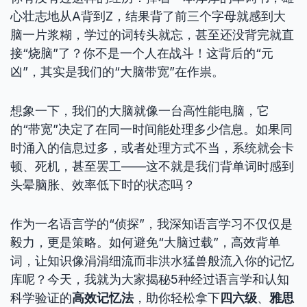
心壮志地从A背到Z，结果背了前三个字母就感到大
脑一片浆糊，学过的词转头就忘，甚至还没背完就直
接“烧脑”了？你不是一个人在战斗！这背后的“元
凶”，其实是我们的“大脑带宽”在作祟。
想象一下，我们的大脑就像一台高性能电脑，它
的“带宽”决定了在同一时间能处理多少信息。如果同
时涌入的信息过多，或者处理方式不当，系统就会卡
顿、死机，甚至罢工——这不就是我们背单词时感到
头晕脑胀、效率低下时的状态吗？
作为一名语言学的“侦探”，我深知语言学习不仅仅是
毅力，更是策略。如何避免“大脑过载”，高效背单
词，让知识像涓涓细流而非洪水猛兽般流入你的记忆
库呢？今天，我就为大家揭秘5种经过语言学和认知
科学验证的
高效记忆法
，助你轻松拿下
四六级
、
雅思