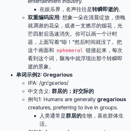
entertainment industry.
在娱乐界，名声往往是
转瞬即逝的
。
双重编码应用
: 想象一朵在清晨绽放，傍晚
就凋谢的花朵，或者一支燃尽的烟花，光
芒四射后迅速消失。你可以画一个计时
器，上面写着“嘭！”然后时间就没了。把
这个画面和
链接起来，每次
ephemeral
看到这个词，脑海中就浮现出那个转瞬即
逝的景象。
单词示例2: Gregarious
IPA: /ɡrɪˈɡɛəriəs/
中文含义:
群居的；好交际的
例句1: Humans are generally
gregarious
creatures, preferring to live in groups.
人类通常是
群居的
生物，喜欢群体生
活。