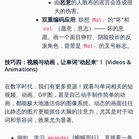
由
恶意
的人散布的谣言会造成很
大的伤害。
双重编码应用
: 联想
的“坏”和
Mal-
（愿意，意志）—— 坏的意
vol
愿。画一个面目狰狞、阴险狡诈的反
派角色，背景是
的叉号标志。
Mal-
技巧四：视频与动画，让单词“动起来”！ (Videos &
Animations)
在数字时代，我们有更多资源！观看与单词相关的短
视频、动画、GIF图，甚至自己动手制作简单的动
画，都能极大地激活你的图像系统。动态的画面往往
比静态的图片更能抓住大脑的注意力，尤其是对于动
词和形容词，效果尤为显著。
例如，学习
(蜿蜒而行)，直接看一条
meander