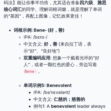
码法】能让你事半功倍，尤其适合准备
四六级
、
雅思
核心词汇
的同学。理解词根词缀，就是理解了单词
的“基因”，再配上图像，记忆效果更佳！
词根示例: Bene- (好，善)
IPA: /bɛnɪ-/
中文含义:
好，善
(来自拉丁语，表
示“好”、“良好地”)
双重编码应用
: 想象一个戴着光环的“好
人”，或者一颗红色的爱心，旁边写着
。
Bene-
单词示例5: Benevolent
IPA: /bəˈnɛvələnt/
中文含义:
仁慈的；慈善的
例句1: A
benevolent
leader always