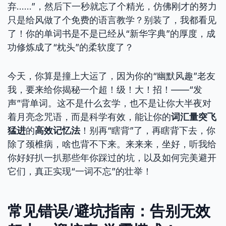
弃……”，然后下一秒就忘了个精光，仿佛刚才的努力
只是给风做了个免费的语言教学？别装了，我都看见
了！你的单词书是不是已经从“新华字典”的厚度，成
功修炼成了“枕头”的柔软度了？
今天，你算是撞上大运了，因为你的“幽默风趣”老友
我，要来给你揭秘一个超！级！大！招！——“发
声”背单词。这不是什么玄学，也不是让你大半夜对
着月亮念咒语，而是科学有效，能让你的
词汇量突飞
猛进
的
高效记忆法
！别再“瞎背”了，再瞎背下去，你
除了颈椎病，啥也背不下来。来来来，坐好，听我给
你好好扒一扒那些年你踩过的坑，以及如何完美避开
它们，真正实现“一词不忘”的壮举！
常见错误/避坑指南：告别无效