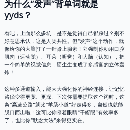
为什么“发声”背单词就是
yyds？
看吧，上面那么多坑，是不是觉得自己都踩过？别不
好意思承认，这是人类共性。但“发声”这个动作，就
像给你的大脑打了一针肾上腺素！它强制你动用口腔
肌肉（运动觉）、耳朵（听觉）和大脑（认知），把
一个简单的视觉信息，硬生生变成了多感官的立体轰
炸！
这种多通道输入，能大大强化你的神经连接，让记忆
路径变得更宽、更深。下次你需要提取这个词时，这
条“高速公路”就比“羊肠小道”好走得多，自然也就能
脱口而出啦！这可比你瞪着眼睛“干瞪眼”有效率多
了，也比你“默念大法”来得更实在。