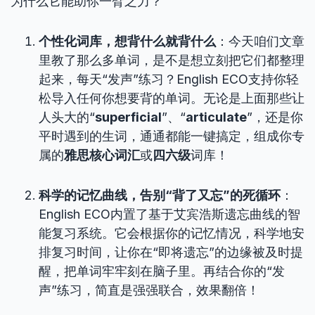
为什么它能助你一臂之力？
个性化词库，想背什么就背什么
：今天咱们文章
里教了那么多单词，是不是想立刻把它们都整理
起来，每天“发声”练习？English ECO支持你轻
松导入任何你想要背的单词。无论是上面那些让
人头大的“
superficial
”、“
articulate
”，还是你
平时遇到的生词，通通都能一键搞定，组成你专
属的
雅思核心词汇
或
四六级
词库！
科学的记忆曲线，告别“背了又忘”的死循环
：
English ECO内置了基于艾宾浩斯遗忘曲线的智
能复习系统。它会根据你的记忆情况，科学地安
排复习时间，让你在“即将遗忘”的边缘被及时提
醒，把单词牢牢刻在脑子里。再结合你的“发
声”练习，简直是强强联合，效果翻倍！