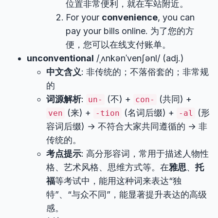
位置非常便利，就在车站附近。
For your
convenience
, you can
pay your bills online. 为了您的方
便，您可以在线支付账单。
unconventional
/ˌʌnkənˈvenʃənl/ (adj.)
中文含义
: 非传统的；不落俗套的；非常规
的
词源解析
:
(不) +
(共同) +
un-
con-
(来) +
(名词后缀) +
(形
ven
-tion
-al
容词后缀) → 不符合大家共同遵循的 → 非
传统的。
考点提示
: 高分形容词，常用于描述人物性
格、艺术风格、思维方式等。在
雅思
、
托
福
等考试中，能用这种词来表达“独
特”、“与众不同”，能显著提升表达的高级
感。