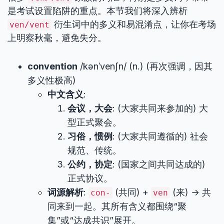
是考试设置陷阱的重点。本节我们将深入辨析
衍生词中的多义和易混淆点，让你在考场
ven/vent
上明察秋毫，避免失分。
convention
/kənˈvenʃn/ (n.) (再次强调，因其
多义性极高)
中文含义
:
会议，大会
: (大家共同来参加的) 大
型正式聚会。
习俗，惯例
: (大家共同遵循的) 社会
规范、传统。
公约，协定
: (国家之间共同达成的)
正式协议。
词源解析
:
(共同) +
(来) → 共
con-
ven
同来到一起。其所有含义都围绕“聚
集”或“达成共识”展开。