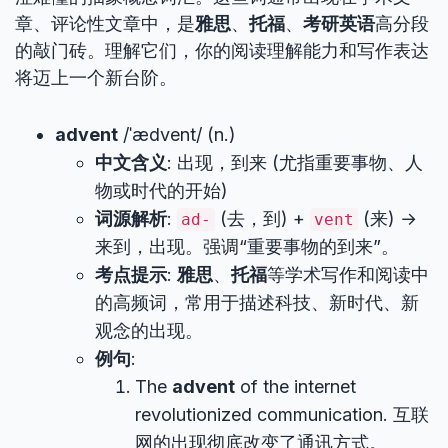
章、评论性文章中，是
雅思
、
托福
、
考研英语
高分段
的敲门砖。理解它们，你的阅读理解能力和写作表达
将迈上一个新台阶。
advent
/ˈædvent/ (n.)
中文含义
: 出现，到来 (尤指重要事物、人
物或时代的开始)
词源解析
:
(去，到) +
(来) →
ad-
vent
来到，出现。强调“重要事物的到来”。
考点提示
:
雅思
、
托福
等学术写作和阅读中
的高频词，常用于描述科技、新时代、新
观念的出现。
例句
:
The
advent
of the internet
revolutionized communication. 互联
网的出现彻底改变了通讯方式。