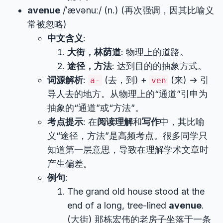
avenue
/ˈævənuː/ (n.) (再次强调，因其比喻义
常被忽略)
中文含义
:
大街，林荫道
: 物理上的道路。
途径，方法
: 达到目的的抽象方式。
词源解析
:
(去，到) +
(来) → 引
a-
ven
导人去的地方。从物理上的“通道”引申为
抽象的“通道”或“方法”。
考点提示
: 在
阅读理解
和
写作
中，其比喻
义“途径，方法”是高频考点。很多同学只
知道第一层意思，导致在理解学术文章时
产生偏差。
例句
:
The grand old house stood at the
end of a long, tree-lined
avenue
.
(大街) 那栋宏伟的老房子坐落于一条