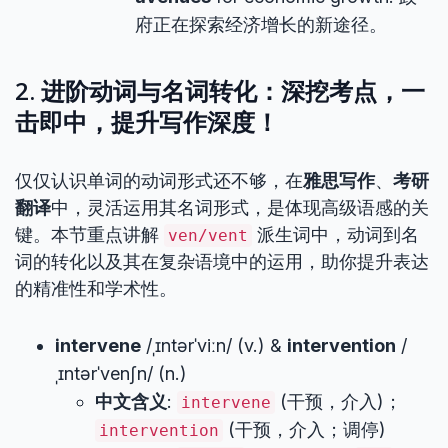
府正在探索经济增长的新途径。
2. 进阶动词与名词转化：深挖考点，一
击即中，提升写作深度！
仅仅认识单词的动词形式还不够，在
雅思写作
、
考研
翻译
中，灵活运用其名词形式，是体现高级语感的关
键。本节重点讲解
派生词中，动词到名
ven/vent
词的转化以及其在复杂语境中的运用，助你提升表达
的精准性和学术性。
intervene
/ˌɪntərˈviːn/ (v.) &
intervention
/
ˌɪntərˈvenʃn/ (n.)
中文含义
:
(干预，介入)；
intervene
(干预，介入；调停)
intervention