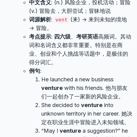
中文含义
: (n.) 风险企业，投机活动；冒险
(v.) 冒险去，大胆尝试；冒昧地说
词源解析
:
(来) → 来到未知的境地
vent
→ 冒险。
考点提示
:
四六级
、
考研英语
高频词。其动
词和名词含义都非常重要。特别是在商
业、创业和个人挑战等话题中，是极佳的
得分词汇。
例句
:
He launched a new business
venture
with his friends. 他与朋友
们一起创办了一家新的风险企业。
She decided to
venture
into
unknown territory in her career. 她决
定在职业生涯中冒险进入未知领域。
“May I
venture
a suggestion?” he