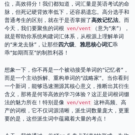
位，高效得分！我们都知道，词汇量是英语考试的命
脉，但死记硬背效率低下，还容易遗忘。高分选手和
普通考生的区别，就在于是否掌握了
高效记忆法
。而
今天，我们要聚焦的词根
（意为“来”），
ven/vent
就是帮助你系统构建词汇体系，从根源上理解单词
的“来龙去脉”，让那些
四六级
、
雅思核心词汇
乖
乖“如期而至”的制胜利器！
想象一下，你不再是一个被动接受单词的“记忆者”，
而是一个主动拆解、重构单词的“战略家”。当你看到
一个新词，能够迅速溯源其核心意义，推断出其衍生
含义，那将是何等高效的学习体验？这正是词根词缀
法的魅力所在！特别是像
这种高频、高
ven/vent
产的词根，它不仅词源清晰，派生词数量庞大，更重
要的是，这些派生词中蕴藏着大量的考点！