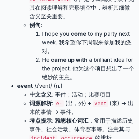
其在阅读理解和完形填空中，辨析其细微
含义至关重要。
例句
:
I hope you
come
to my party next
week. 我希望你下周能来参加我的派
对。
He
came up with
a brilliant idea for
the project. 他为这个项目想出了一个
绝妙的主意。
event
/ɪˈvent/ (n.)
中文含义
: 事件；活动；比赛项目
词源解析
:
(出，外) +
(来) → 出
e-
vent
来的事情 → 事件。
考点提示
:
雅思核心词汇
，常用于描述历史
事件、社会活动、体育赛事等。注意其与
,
的辨析。
incident
occurrence