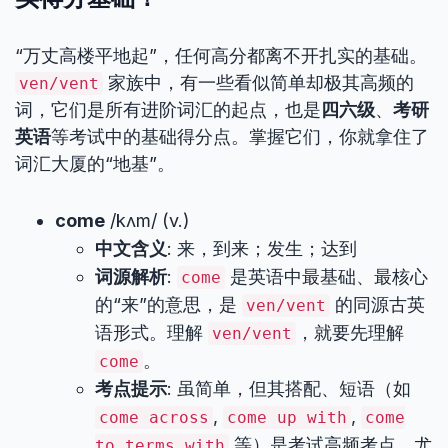
“万丈高楼平地起”，任何高分都离不开扎实的基础。
家族中，有一些看似简单却极其高频的
ven/vent
词，它们是所有进阶词汇的起点，也是
四六级
、
考研
英语
等考试中的基础得分点。掌握它们，你就拿住了
词汇大厦的“地基”。
come
/kʌm/ (v.)
中文含义
: 来，到来；发生；达到
词源解析
:
是英语中最基础、最核心
come
的“来”的意思，是
的同源古英
ven/vent
语形式。理解
，就要先理解
ven/vent
。
come
考点提示
: 虽简单，但其搭配、短语（如
,
,
come across
come up with
come
等）是考试高频考点，尤
to terms with