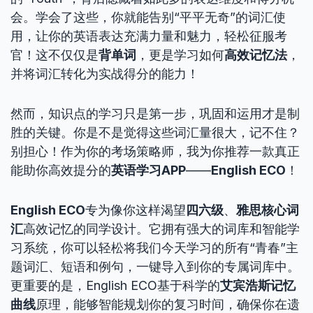
会。学会了这些，你就能告别“平平无奇”的词汇使
用，让你的英语表达充满力量和魅力，轻松征服考
官！这不仅仅是
背单词
，更是学习如何
高效记忆法
，
并将词汇转化为实战得分的能力！
然而，知识点的学习只是第一步，巩固和运用才是制
胜的关键。你是不是觉得这些词汇量很大，记不住？
别担心！作为你的考场策略师，我为你推荐一款真正
能助你高效提分的
英语学习APP
——
English ECO
！
English ECO
专为像你这样渴望
四六级
、
雅思核心词
汇
高效记忆的同学设计。它拥有强大的词库和智能学
习系统，你可以轻松将我们今天学习的所有“青春”主
题词汇、短语和例句，一键导入到你的专属词库中。
更重要的是，English ECO基于科学的
艾宾浩斯记忆
曲线
原理，能够智能规划你的复习时间，确保你在遗