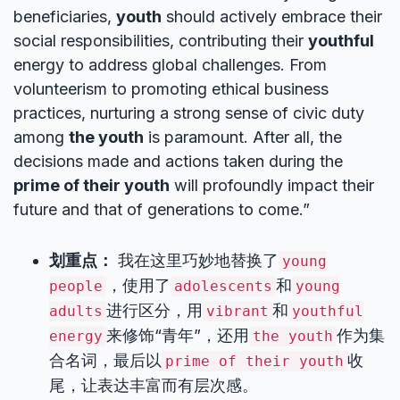
beneficiaries,
youth
should actively embrace their
social responsibilities, contributing their
youthful
energy to address global challenges. From
volunteerism to promoting ethical business
practices, nurturing a strong sense of civic duty
among
the youth
is paramount. After all, the
decisions made and actions taken during the
prime of their youth
will profoundly impact their
future and that of generations to come.”
划重点：
我在这里巧妙地替换了
young
，使用了
和
people
adolescents
young
进行区分，用
和
adults
vibrant
youthful
来修饰“青年”，还用
作为集
energy
the youth
合名词，最后以
收
prime of their youth
尾，让表达丰富而有层次感。