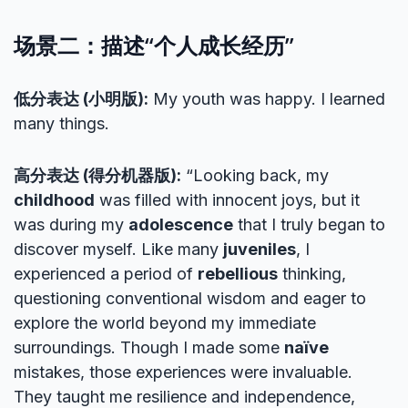
场景二：描述“个人成长经历”
低分表达 (小明版):
My youth was happy. I learned
many things.
高分表达 (得分机器版):
“Looking back, my
childhood
was filled with innocent joys, but it
was during my
adolescence
that I truly began to
discover myself. Like many
juveniles
, I
experienced a period of
rebellious
thinking,
questioning conventional wisdom and eager to
explore the world beyond my immediate
surroundings. Though I made some
naïve
mistakes, those experiences were invaluable.
They taught me resilience and independence,