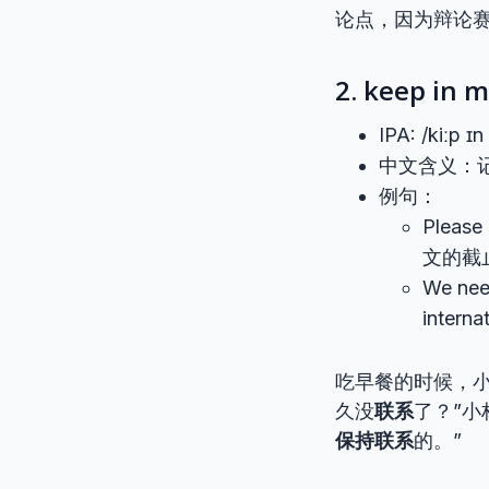
论点，因为辩论
2. keep in 
IPA: /kiːp ɪ
中文含义：
例句：
Please
文的截
We nee
inter
吃早餐的时候，
久没
联系
了？”
保持联系
的。”