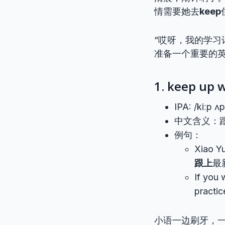
情需要她去
keep
“哎呀，我的学习
准备一个重要的
1. keep up 
IPA: /kiːp ʌ
中文含义：
例句：
Xiao Yu
跟上
最
If you 
prac
小语一边刷牙，