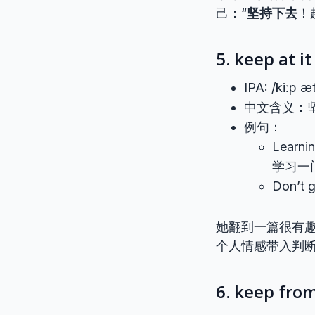
己：“
坚持下去
！
5. keep at it
IPA: /kiːp æt
中文含义：
例句：
Learnin
学习一
Don’t g
她翻到一篇很有
个人情感带入判断
6. keep fro