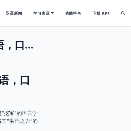
双语新闻
学习资源
功能特色
下载 APP
活用‘Keep’：解锁生活/美剧中高频短语，口语、写作双提升！
短语，口
“挖宝”的语言学
其“洪荒之力”的