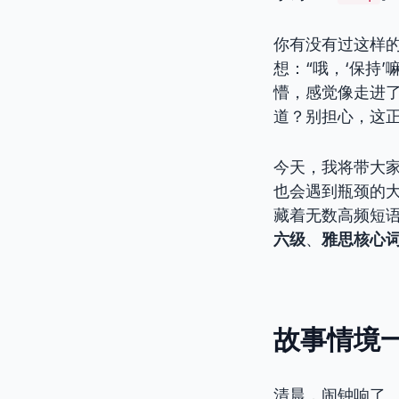
你有没有过这样
想：“哦，‘保持
懵，感觉像走进
道？别担心，这正
今天，我将带大
也会遇到瓶颈的
藏着无数高频短语
六级
、
雅思核心
故事情境一
清晨，闹钟响了