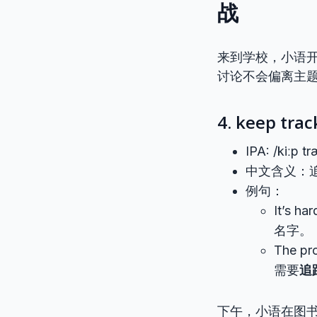
战
来到学校，小语
讨论不会偏离主
4. keep tra
IPA: /kiːp t
中文含义：
例句：
It’s ha
名字。
The pr
需要
追
下午，小语在图