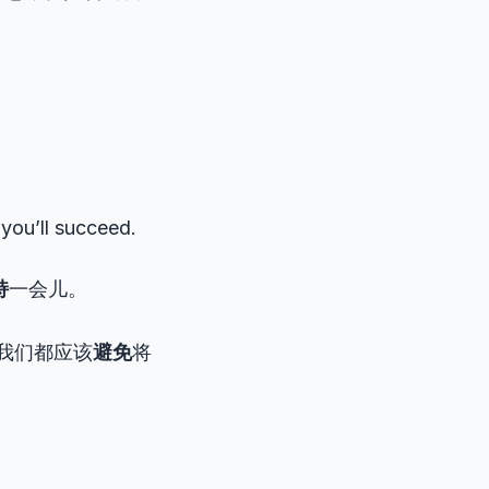
 you’ll succeed.
持
一会儿。
我们都应该
避免
将