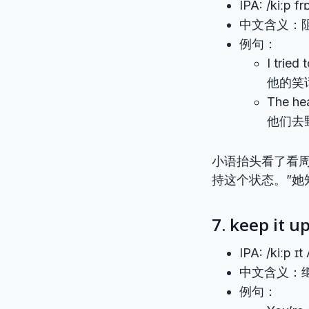
IPA: /kiːp f
中文含义：
例句：
I tried 
他的笑
The hea
他们去
小语抬头看了看
持这个状态。”她
7. keep it u
IPA: /kiːp ɪt
中文含义：
例句：