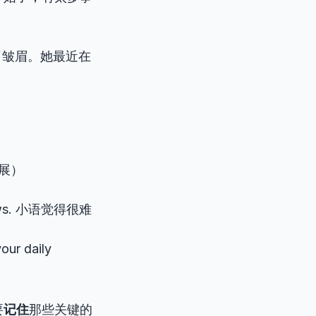
了皱眉。她最近在
展）
 news. 小语觉得很难
our daily
要
记住
那些关键的