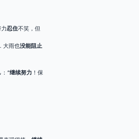
我努力
忍住
不笑，但
nic. 大雨也
没能阻止
：“
继续努力
！保