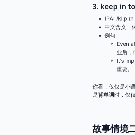
3. keep in 
IPA: /kiːp ɪn 
中文含义：
例句：
Even af
业后，
It’s im
重要。
你看，仅仅是小
是
背单词
时，仅
故事情境二