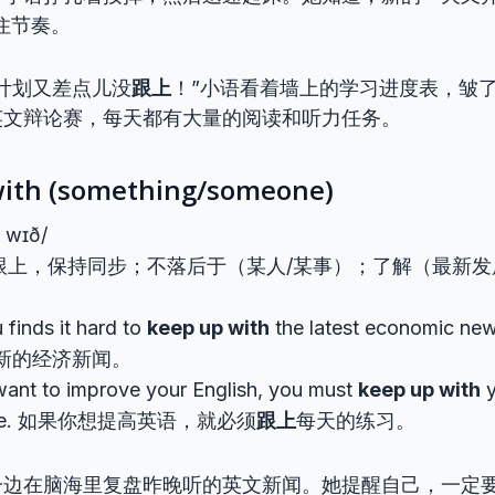
住节奏。
计划又差点儿没
跟上
！”小语看着墙上的学习进度表，皱
英文辩论赛，每天都有大量的阅读和听力任务。
with (something/someone)
p wɪð/
跟上，保持同步；不落后于（某人/某事）；了解（最新发
 finds it hard to
keep up with
the latest economic
新的经济新闻。
want to improve your English, you must
keep up with
y
tice. 如果你想提高英语，就必须
跟上
每天的练习。
一边在脑海里复盘昨晚听的英文新闻。她提醒自己，一定