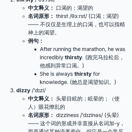
中文释义：
口渴的；渴望的
名词原形：
thirst /θɜːrst/ (口渴；渴望)
—— 不仅仅是生理上的口渴，也可以指精
神上的渴望。
例句：
After running the marathon, he was
incredibly
thirsty
. (跑完马拉松后，
他感到异常口渴。)
She is always
thirsty
for
knowledge. (她总是渴望知识。)
dizzy
/’dɪzi/
中文释义：
头晕目眩的；眩晕的；（使
人）眼花缭乱的
名词原形：
dizziness /’dɪzinəs/ (头晕)
—— 这个词的形成并非直接从名词加-y，
而是通过某种语素变化。但它是一个常见