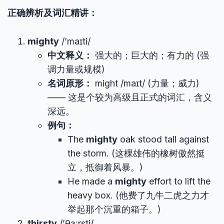
正确辨析及词汇精讲：
mighty
/’maɪti/
中文释义：
强大的；巨大的；有力的 (强
调力量或规模)
名词原形：
might /maɪt/ (力量；威力)
—— 这是个较为高级且正式的词汇，含义
深远。
例句：
The
mighty
oak stood tall against
the storm. (这棵雄伟的橡树傲然挺
立，抵御着风暴。)
He made a
mighty
effort to lift the
heavy box. (他费了九牛二虎之力才
举起那个沉重的箱子。)
thirsty
/’θɜːrsti/