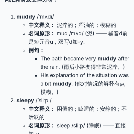
muddy
/’mʌdi/
中文释义：
泥泞的；浑浊的；模糊的
名词原形：
mud /mʌd/ (泥) —— 辅音d前
是短元音u，双写d加-y。
例句：
The path became very
muddy
after
the rain. (雨后小路变得非常泥泞。)
His explanation of the situation was
a bit
muddy
. (他对情况的解释有点
模糊。)
sleepy
/’sliːpi/
中文释义：
困倦的；瞌睡的；安静的；不
活跃的
名词原形：
sleep /sliːp/ (睡眠) —— 直接
加-y。