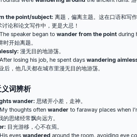
。
 the point/subject:
离题，偏离主题。这在口语和写作
术讨论和论文写作中，更是大忌！
The speaker began to
wander from the point
during 
讲时开始离题。
lessly:
漫无目的地游荡。
After losing his job, he spent days
wandering aimles
y. 失业后，他几天都在城市里漫无目的地游荡。
与近义词辨析
ghts wander:
思绪开小差，走神。
My thoughts often
wander
to faraway places when 
我的思绪经常飘向远方。
r:
目光游移，心不在焉。
His eyes
wandered
around the room, avoiding eye