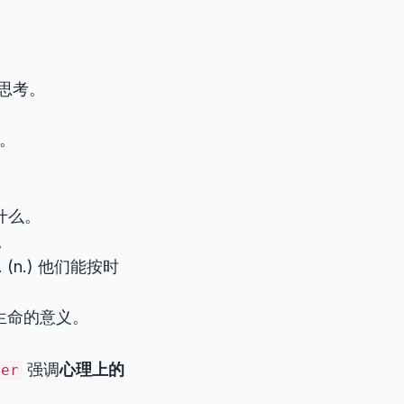
思考。
。
做什么。
。
ime. (n.) 他们能按时
常常思索生命的意义。
强调
心理上的
der