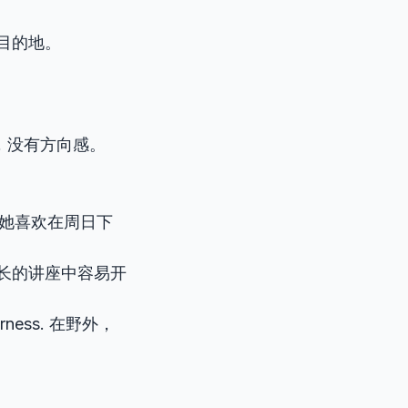
目的地。
”，没有方向感。
oons. 她喜欢在周日下
思想在漫长的讲座中容易开
lderness. 在野外，