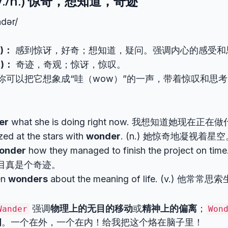
 (v./n.) 惊奇，想知道，奇迹
dər/
.)：
感到惊讶，好奇；想知道，疑问。强调内心的感受和
.)：
奇迹，奇观；惊讶，惊叹。
你可以把它想象成“哇（wow）”的一声，带着惊叹和思考
er
what she is doing right now. 我想知道她现在正在
ed at the stars with
wonder
. (n.) 她惊奇地凝视着星空
onder
how they managed to finish the project on t
目真是个奇迹。
en
wonders
about the meaning of life. (v.) 他
强调
物理上的无目的移动
或
精神上的偏离
；
Wander
Won
问
。一个在外，一个在内！给我把这个烙在脑子里！