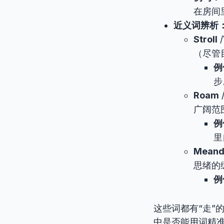
在房间
近义词辨析
Stroll
/
（尽管
例
步
Roam
广阔范
例
里
Meand
思绪的
例
这些词都有“走”
中是否能用词精