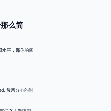
步那么简
园水平，那你的四
racted. 母亲分心的时
ns. 游客们在古遗迹四