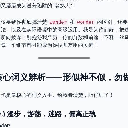
又屡屡成为送分陷阱的“老熟人”！
不仅要帮你彻底搞清楚
和
的区别，还要
wander
wonder
用法、以及在实际语境中的高级运用。我是为你们好，把
上所向披靡！别抱怨我严厉，你的分数和前途，不容一丝
，每一个细节都可能成为你拉开差距的关键！
核心词义辨析——形似神不似，勿
、也是最核心的词义入手。给我看清楚，听仔细了！
r (v.) 漫步，游荡，迷路，偏离正轨
dər/