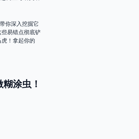
带你深入挖掘它
这些易错点彻底铲
马虎！拿起你的
做糊涂虫！