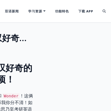
双语新闻
学习资源
功能特色
下载 APP
Wander vs. Wonder: 漫步迷途与惊叹好奇的词义辨析，助你告别四六级雅思扣分项！
与惊叹好奇的
项！
和
！这俩
Wonder
诉我你分不清！如
雅思乃至考研英语