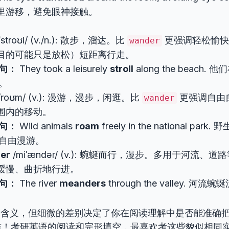
里游移，避免眼神接触。
：
ˈstroʊl/ (v./n.): 散步，溜达。比
更强调轻松愉快
wander
目的可能只是放松）短距离行走。
句：
They took a leisurely
stroll
along the beach
。
/roʊm/ (v.): 漫游，漫步，闲逛。比
更强调自由
wander
围内的移动。
句：
Wild animals
roam
freely in the national pa
自由漫游。
er
/miˈændər/ (v.): 蜿蜒而行，漫步。多用于河流
缓慢、曲折地行进。
句：
The river
meanders
through the valley. 河
的含义，但细微的差别决定了你在阅读理解中是否能准确
准！考研英语的阅读和完形填空，最喜欢考这些貌似相同