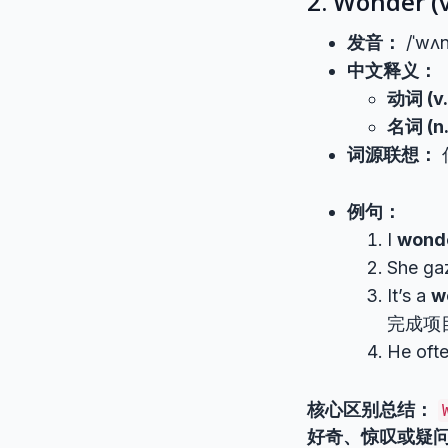
2. Wonder
发音：
/ˈwʌn
中文释义：
动词 (v
名词 (n
词源联想：
例句：
I
wond
She gaz
It’s a
w
完成项
He oft
核心区别总结：
好奇、惊叹或疑