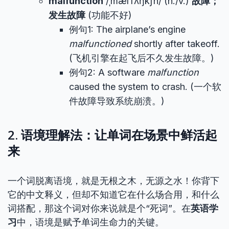
malfunction
/ˌmælˈfʌŋkʃn/ (n./v.)
故障；
发生故障
(功能不好)
例句1: The airplane’s engine
malfunctioned
shortly after takeoff.
(飞机引擎在起飞后不久发生故障。)
例句2: A software
malfunction
caused the system to crash. (一个软
件故障导致系统崩溃。)
2. 语境理解法：让单词在场景中鲜活起
来
一个词脱离语境，就是无根之木，无源之水！你背下
它的中文释义，但却不知道它在什么场合用，和什么
词搭配，那这个词对你来说就是个“死词”。在
英语学
习
中，语境是赋予单词生命力的关键。