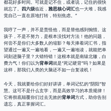
都花好多时间。可就是记不住，或者说，记住的很快
就忘了。
四六级
临近，
雅思核心词汇
也一大堆，我感
觉自己一直在原地打转，特别焦虑。”
我哼了一声，并不是责怪他，而是替他感到惋惜。这
孩子，不是不努力，是根本没找对方法！他的问题，
何尝不是你们大多数人的缩影？每天捧着词汇书，指
望通过一遍又一遍地看，一遍又一遍地读，就能把单
词刻进脑子里？大错特错！这根本就是南辕北辙，白
费力气！你们以为
背单词
就是“死记硬背”吗？如果是
这样，那我们人类的大脑还不如一台复读机！
今天，我就要给你们好好讲讲，单词记忆的“阴阳”智
慧。这可不是什么玄学，而是高效学习的本质规律！
它将彻底颠覆你们过去无效的
背单词
方式，助你告别
遗忘，真正掌握词汇。