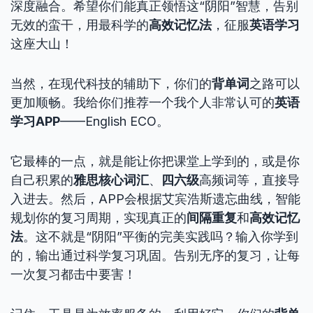
深度融合。希望你们能真正领悟这“阴阳”智慧，告别
无效的蛮干，用最科学的
高效记忆法
，征服
英语学习
这座大山！
当然，在现代科技的辅助下，你们的
背单词
之路可以
更加顺畅。我给你们推荐一个我个人非常认可的
英语
学习APP
——English ECO。
它最棒的一点，就是能让你把课堂上学到的，或是你
自己积累的
雅思核心词汇
、
四六级
高频词等，直接导
入进去。然后，APP会根据艾宾浩斯遗忘曲线，智能
规划你的复习周期，实现真正的
间隔重复
和
高效记忆
法
。这不就是“阴阳”平衡的完美实践吗？输入你学到
的，输出通过科学复习巩固。告别无序的复习，让每
一次复习都击中要害！