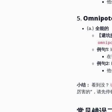
他
5.
Omnipot
(a.)
全能的
【避坑
omnip
例句1:
I
在
例句2:
H
他
小结：
看到没？
厉害的”，请先停
常见错误二