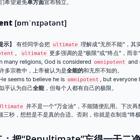
们希望避免
单方面
宣布独立。
ent
[ɒmˈnɪpətənt]
提示】
有些同学会把
理解成“无所不能”，其
ultimate
。
更多强调的是“极限”或“终点”，而非
otent
ultimate
n many religions, God is considered
and 
omnipotent
许多宗教中，上帝被认为是
全能的
和无所不知的。
e seems to believe he is
, but everyone h
omnipotent
似乎认为自己
全能
，但每个人都有自己的极限。
并不是一个“万金油”，不能随便乱用。下次再
Ultimate
顿三秒，想想是不是真的合适。否则，你就是在制造“终极
：把“Penultimate”忘得一干