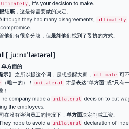
, it’s your decision to make.
Ultimately
根结底
，这是你需要做的决定。
Although they had many disagreements,
ultimately
 compromise.
管他们有很多分歧，但
最终
他们找到了妥协的方式。
al
[ˌjuːnɪˈlætərəl]
，单方面的
提示】
之所以提这个词，是想提醒大家，
可
ultimate
（唯一的）！
才是表达“单方面”或“只有
e
unilateral
啦！
he company made a
decision to cut wa
unilateral
ing the employees.
司在没有咨询员工的情况下，
单方面
决定削减工资。
They hope to avoid a
declaration of ind
unilateral