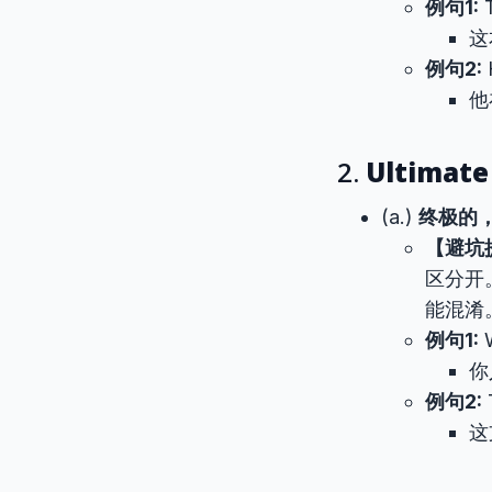
例句1:
这
例句2:
H
他
2.
Ultimate
(a.)
终极的
【避坑
区分开
能混淆
例句1:
W
你
例句2:
这