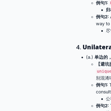
例句1:
归
例句2:
way to
尽
4.
Unilater
(a.)
单边的
【避坑
uniqu
别混淆
例句1:
T
consult
公
例句2: