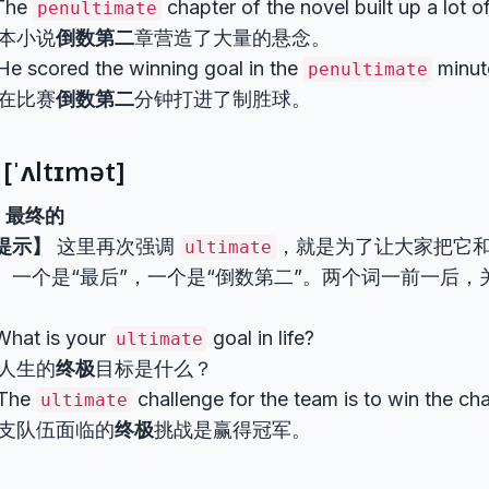
The
chapter of the novel built up a lot 
penultimate
本小说
倒数第二
章营造了大量的悬念。
e scored the winning goal in the
minut
penultimate
在比赛
倒数第二
分钟打进了制胜球。
[ˈʌltɪmət]
，最终的
提示】
这里再次强调
，就是为了让大家把它
ultimate
。一个是“最后”，一个是“倒数第二”。两个词一前一后，
。
hat is your
goal in life?
ultimate
人生的
终极
目标是什么？
The
challenge for the team is to win the ch
ultimate
支队伍面临的
终极
挑战是赢得冠军。