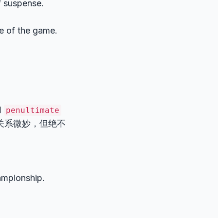
of suspense.
e of the game.
和
penultimate
关系微妙，但绝不
ampionship.