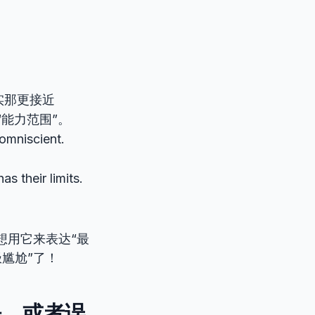
实那更接近
“能力范围”。
omniscient.
as their limits.
想用它来表达“最
尴尬”了！
二净，或者误