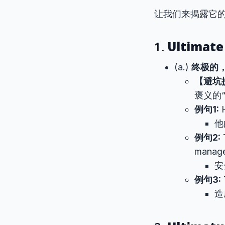
让我们来揭露它
1.
Ultimate
(a.)
终极的
【避坑
褒义的
例句1:
他
例句2:
manag
安
例句3:
造