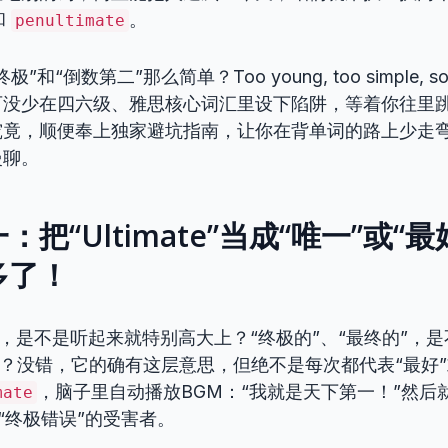
和
。
penultimate
“倒数第二”那么简单？Too young, too simple, some
可没少在四六级、雅思核心词汇里设下陷阱，等着你往里
究竟，顺便奉上独家避坑指南，让你在背单词的路上少走
慢聊。
把“Ultimate”当成“唯一”或“
多了！
”这个词，是不是听起来就特别高大上？“终极的”、“最终的”
强”？没错，它的确有这层意思，但绝不是每次都代表“最好”
，脑子里自动播放BGM：“我就是天下第一！”然后
mate
“终极错误”的受害者。