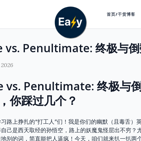
首页/干货博客
 2026
te vs. Penultimate: 终
”，你踩过几个？
习路上挣扎的“打工人”们！我是你们的幽默（且毒舌）
得自己是西天取经的孙悟空，路上的妖魔鬼怪层出不穷？
差地别的词，简直能把人逼疯！今天，咱们就来扒一扒两