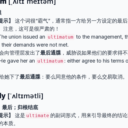
um
[ˌʌltɪˈmeɪtəm]
牒
提示】
这个词很“霸气”，通常指一方给另一方设定的最
。注意，这可是很严肃的！
he union issued an
to the management, th
ultimatum
if their demands were not met.
会向管理层发出了
最后通牒
，威胁说如果他们的要求得不
He gave her an
: either agree to his terms 
ultimatum
给她下了
最后通牒
：要么同意他的条件，要么交易取消。
ly
[ˈʌltɪmətli]
，最后；归根结底
提示】
这是
的副词形式，用来引导最终的结论
ultimate
的本质。