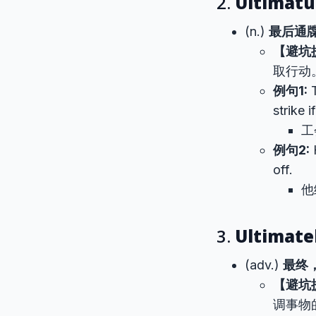
2.
Ultimat
(n.)
最后通
【避坑
取行动
例句1:
T
strike 
工
例句2:
off.
他
3.
Ultimate
(adv.)
最终
【避坑
调事物