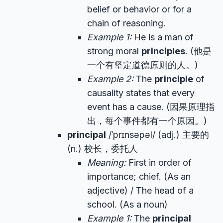
belief or behavior or for a
chain of reasoning.
Example 1:
He is a man of
strong moral
principles
. (他是
一个有坚定道德原则的人。)
Example 2:
The
principle
of
causality states that every
event has a cause. (因果原理指
出，每个事件都有一个原因。)
principal
/ˈprɪnsəpəl/ (adj.) 主要的
(n.) 校长，委托人
Meaning:
First in order of
importance; chief. (As an
adjective) / The head of a
school. (As a noun)
Example 1:
The
principal