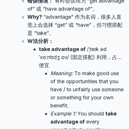
错误情境：
有时会误用为 “get advantage
of” 或 “have advantage of”。
Why?
“advantage” 作为名词，很多人直
觉上会选择 “get” 或 “have”，但习惯搭配
是 “take”。
W法分析：
take advantage of
/ˌteɪk əd
ˈvɑːntɪdʒ ɒv/ (固定搭配) 利用，占…
便宜
Meaning:
To make good use
of the opportunities that you
have / to unfairly use someone
or something for your own
benefit.
Example 1:
You should
take
advantage of
every