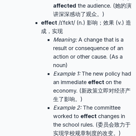
affected
the audience. (她的演
讲深深感动了观众。)
effect
/ɪˈfɛkt/ (n.) 影响；效果 (v.) 造
成，实现
Meaning:
A change that is a
result or consequence of an
action or other cause. (As a
noun)
Example 1:
The new policy had
an immediate
effect
on the
economy. (新政策立即对经济产
生了影响。)
Example 2:
The committee
worked to
effect
changes in
the school rules. (委员会致力于
实现学校规章制度的改变。)