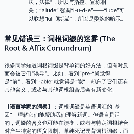
法，法律”，所以与指控、宣称相
关；”allude” 强调“l-u-d-e”——“lude”可
以联想“lull (哄骗)”，所以是委婉的暗示。
常见错误三：词根词缀的迷雾 (The
Root & Affix Conundrum)
很多同学知道词根词缀是背单词的好方法，但有时反
而会被它们“误导”。比如，看到”pre-“就觉得
是“前”，看到”-able”就觉得是“能”，却忘了它们还有
其他含义，或者与其他词根组合后会有新变化。
【语言学家的洞察】
：词根词缀是英语词汇的“基
因”，理解它们能帮助我们理解新词。但语言是活
的，词缀的含义也可能在演变，或者与特定词根结合
时产生特定的语义限制。单纯死记硬背词根词缀，而