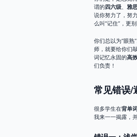
谓的
四六级
、
雅
说你努力了，努
么叫“记住”，更别
你们总以为“眼熟
师，就要给你们
词记忆永固的
高
们负责！
常见错误/
很多学生在
背单
我来一一揭露，并
错误一：浅尝