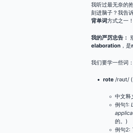
我听过最无奈的
刻进脑子？我告
背单词
方式之一
我的严厉忠告：
elaboration
，是
我们要学一些词
rote
/rəʊt/
中文释
例句1:
applica
的。)
例句2: