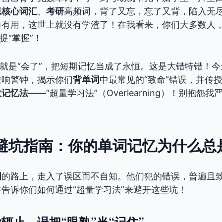
思核心词汇
、
考研
高频词，背了又忘，忘了又背，陷入无
力有用，这世上就没有学渣了！在我看来，你们大多数人
提“掌握”！
”就是“会了”，把短期记忆当成了永恒。这是大错特错！
敲响警钟，揭示你们
背单词
中最常见的“致命”错误，并传
效记忆法
——“超量学习法”（Overlearning）！别抱怨
避坑指南：你的单词记忆为什么总是
词
的路上，走入了误区而不自知。他们犯的错误，普遍且
告诉你们如何通过“超量学习法”来避开这些坑！
辄止，误把“眼熟”当“记住”