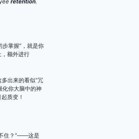
oyee
retention
.
初步掌握”，就是你
上，额外进行
这多出来的看似“冗
强化你大脑中的神
引起质变！
不住？”——这是