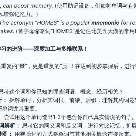
, can boost memory.
(使用助记设备，例如将单词与有
以增强记忆力。)
The acronym “HOMES” is a popular
mnemonic
for r
Lakes.
(首字母缩略词“HOMES”是记住北美五大湖的常用
学习的进阶——深度加工与多维联系！
重复的“量”，更是重复的“质”！在达到初步掌握后，进行
思考这个词和你已知的哪些词语、概念、经历相关？
析：
拆解单词，分析其词根、前缀、后缀，理解其构词逻
研
单词尤其重要。
：
尝试用这个单词造出1-2个包含你自己真实情境的句子
义词辨析：
思考它的同义词和反义词，进行对比记忆，扩
导图：
用视觉化的方式将单词与其他相关概念连接起来。