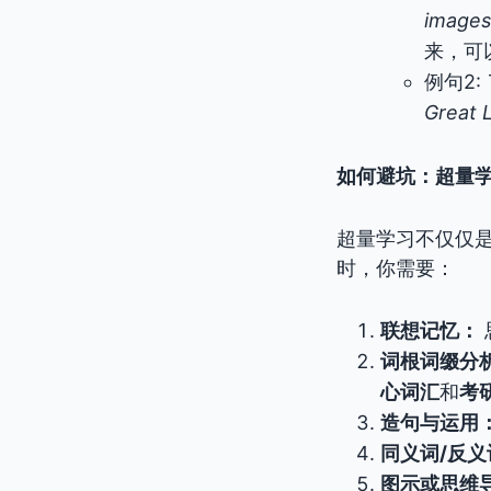
images
来，可
例句2:
Great 
如何避坑：超量
超量学习不仅仅是
时，你需要：
联想记忆：
词根词缀分
心词汇
和
考
造句与运用
同义词/反
图示或思维