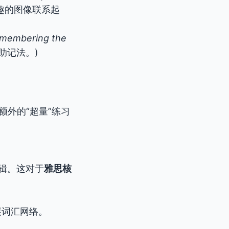
趣的图像联系起
emembering the
助记法。)
额外的“超量”练习
辑。这对于
雅思核
。
展词汇网络。