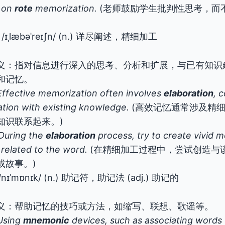
g on
rote
memorization.
(老师鼓励学生批判性思考，而
/ɪˌlæbəˈreɪʃn/ (n.) 详尽阐述，精细加工
义：指对信息进行深入的思考、分析和扩展，与已有知识
和记忆。
Effective memorization often involves
elaboration
, 
ation with existing knowledge.
(高效记忆通常涉及精
知识联系起来。)
During the
elaboration
process, try to create vivid 
 related to the word.
(在精细加工过程中，尝试创造与
或故事。)
/nɪˈmɒnɪk/ (n.) 助记符，助记法 (adj.) 助记的
义：帮助记忆的技巧或方法，如缩写、联想、歌谣等。
Using
mnemonic
devices, such as associating words