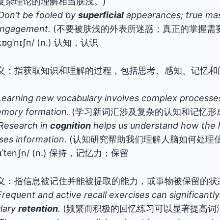
复杂理论的理解相当肤浅。)
Don’t be fooled by
superficial
appearances; true mas
engagement.
(不要被肤浅的外表所迷惑；真正的掌握需
kɒɡˈnɪʃn/ (n.) 认知，认识
义：指获取知识和理解的过程，包括思考、感知、记忆和
Learning new vocabulary involves complex processe
mory formation.
(学习新词汇涉及复杂的认知和记忆形
Research in
cognition
helps us understand how the 
ses information.
(认知研究帮助我们理解人脑如何处理信
rɪˈtenʃn/ (n.) 保持，记忆力；保留
义：指信息被记住并能被提取的能力，或事物被保留的状
Frequent and active recall exercises can significantl
lary
retention
.
(频繁而积极的回忆练习可以显著提高词