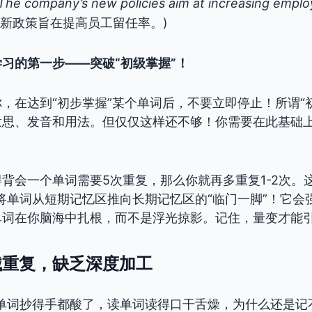
The company’s new policies aim at increasing empl
的新政策旨在提高员工留任率。)
习的第一步——突破“初级掌握”！
，在达到“初步掌握”某个单词后，不要立即停止！所谓“
意思、发音和用法。但仅仅这样还不够！你需要在此基础
。
背会一个单词需要5次重复，那么你就再多重复1-2次。
将单词从短期记忆区推向长期记忆区的“临门一脚”！它会
单词在你脑海中扎根，而不是浮光掠影。记住，量变才能
械重复，缺乏深度加工
单词抄得手都酸了，读单词读得口干舌燥，为什么还是记