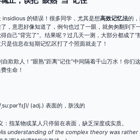
insidious 的错误！很多同学，尤其是想
高效记忆法
的，
读了，意思好像知道了，例句也过了一眼，就匆匆翻到下
得自己“背完了”。结果呢？过几天一测，大部分都成了“
这只是信息在短期记忆区打了个照面就走了！
别自欺欺人！“眼熟”距离“记住”中间隔着千山万水！你们
浪费生命！
：
/ˌsuːpərˈfɪʃl/ (adj.) 表面的，肤浅的
义：指某物或某人只停留在表面，缺乏深度或实质。
His understanding of the complex theory was rather