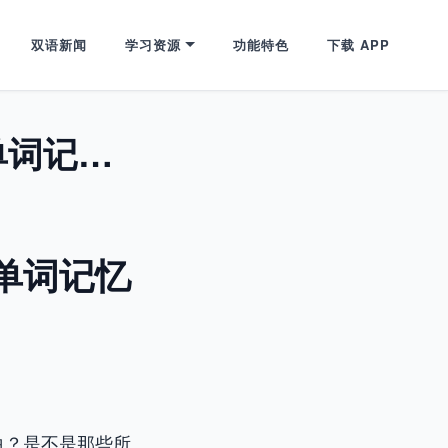
双语新闻
学习资源
功能特色
下载 APP
超越“会了”：解锁“超量学习法”，让单词记忆永不褪色！
让单词记忆
白？是不是那些所