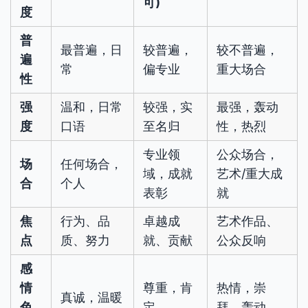
可)
度
普
最普遍，日
较普遍，
较不普遍，
遍
常
偏专业
重大场合
性
强
温和，日常
较强，实
最强，轰动
度
口语
至名归
性，热烈
专业领
公众场合，
场
任何场合，
域，成就
艺术/重大成
合
个人
表彰
就
焦
行为、品
卓越成
艺术作品、
点
质、努力
就、贡献
公众反响
感
情
尊重，肯
热情，崇
真诚，温暖
色
定
拜，轰动