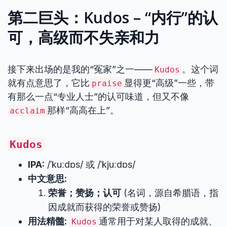
第二巨头：Kudos – “内行”的认
可，高级而不失亲和力
接下来出场的是我的“冤家”之一——
。这个词
Kudos
就有点意思了，它比
显得更“高级”一些，带
praise
有那么一点“专业人士”的认可味道，但又不像
那样“高高在上”。
acclaim
Kudos
IPA:
/ˈkuːdɒs/ 或 /ˈkjuːdɒs/
中文意思:
荣誉；赞扬；认可
(名词，源自希腊语，指
因成就而获得的荣誉或赞扬)
用法精髓:
通常用于对某人取得的成就、
Kudos