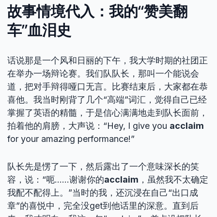
故事情境代入：我的“赞美翻
车”血泪史
话说那是一个风和日丽的下午，我大学时期的社团正
在举办一场辩论赛。我们队队长，那叫一个能说会
道，把对手辩得哑口无言。比赛结束后，大家都在恭
喜他。我当时刚背了几个“高端”词汇，觉得自己已经
掌握了英语的精髓，于是信心满满地走到队长面前，
拍着他的肩膀，大声说：“Hey, I give you
acclaim
for your amazing performance!”
队长先是愣了一下，然后露出了一个意味深长的笑
容，说：“呃……谢谢你的
acclaim
，虽然我不太确定
我配不配得上。”当时的我，还沉浸在自己“出口成
章”的喜悦中，完全没get到他话里的深意。直到后