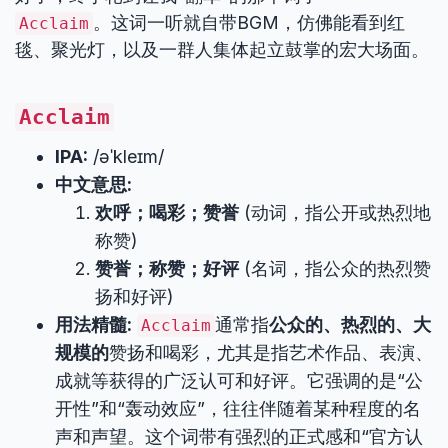
。这词一听就自带BGM，仿佛能看到红
Acclaim
毯、聚光灯，以及一群人集体起立鼓掌的宏大场面。
Acclaim
IPA:
/əˈkleɪm/
中文意思:
欢呼；喝彩；赞誉
(动词，指公开或热烈地
称赞)
赞誉；称赞；好评
(名词，指公众的热烈赞
扬和好评)
用法精髓:
通常指
公众的、热烈的、大
Acclaim
规模的
赞扬和喝彩，尤其是指艺术作品、表演、
成就等获得的广泛认可和好评。它强调的是“公
开性”和“轰动效应”，往往伴随着某种程度的名
声和声望。这个词带有强烈的正式感和“官方认