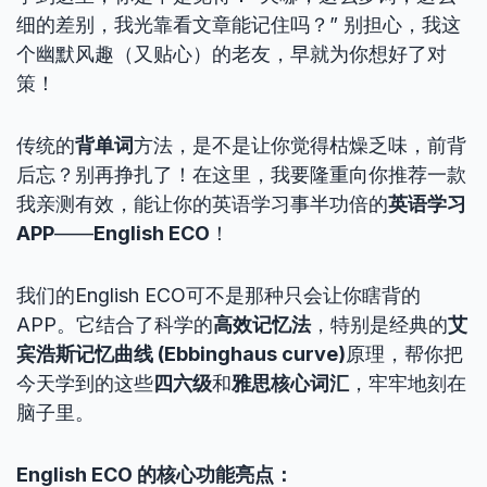
细的差别，我光靠看文章能记住吗？” 别担心，我这
个幽默风趣（又贴心）的老友，早就为你想好了对
策！
传统的
背单词
方法，是不是让你觉得枯燥乏味，前背
后忘？别再挣扎了！在这里，我要隆重向你推荐一款
我亲测有效，能让你的英语学习事半功倍的
英语学习
APP
——
English ECO
！
我们的English ECO可不是那种只会让你瞎背的
APP。它结合了科学的
高效记忆法
，特别是经典的
艾
宾浩斯记忆曲线 (Ebbinghaus curve)
原理，帮你把
今天学到的这些
四六级
和
雅思核心词汇
，牢牢地刻在
脑子里。
English ECO 的核心功能亮点：