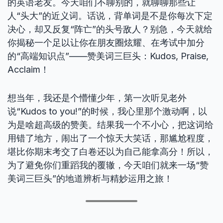
的英语老友。今天咱们不聊别的，就聊聊那些让
人“头大”的近义词。话说，背单词是不是你每次下定
决心，却又反复“阵亡”的头号敌人？别急，今天就给
你揭秘一个足以让你在朋友圈炫耀、在考试中加分
的“高端知识点”——赞美词三巨头：Kudos, Praise,
Acclaim！
想当年，我还是个懵懂少年，第一次听见老外
说“Kudos to you!”的时候，我心里那个激动啊，以
为是啥超高级的赞美。结果我一个不小心，把这词给
用错了地方，闹出了一个惊天大笑话，那尴尬程度，
堪比你期末考交了白卷还以为自己能拿高分！所以，
为了避免你们重蹈我的覆辙，今天咱们就来一场“赞
美词三巨头”的地道辨析与精妙运用之旅！