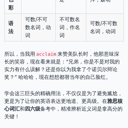
彩
可数/不可
不可数名
语
可数/不可数
数名词，动
词，作名
法
名词，动词
词
词
所以，当我用
来赞美队长时，他那意味深
acclaim
长的笑容，现在看来就是：“兄弟，你是不是对我的
实力有什么误解？还是你以为我拿了个诺贝尔辩论
奖？” 哈哈哈，现在想想都替当年的自己脸红。
学会这三巨头的精确用法，不仅仅是为了避免尴尬，
更是为了让你的英语表达更地道、更高级。在
雅思核
心词汇
和
四六级
备考中，精准辨析近义词是拿高分的
关键！