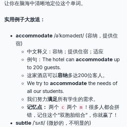
让你在脑海中清晰地定位这个单词。
实用例子大放送：
accommodate
/əˈkɒmədeɪt/ (容纳，提供住
宿)
中文释义：容纳；提供住宿；适应
例句：The hotel can
accommodate
up
to 200 guests.
这家酒店可以
容纳
多达200位客人。
We try to
accommodate
the needs of
all our students.
我们努力
满足
所有学生的需求。
记忆点：
两个
两个
！很多人都会拼
c
m
错，记住这个“双胞胎组合”，你就赢了！
subtle
/ˈsʌtl/ (微妙的，不明显的)