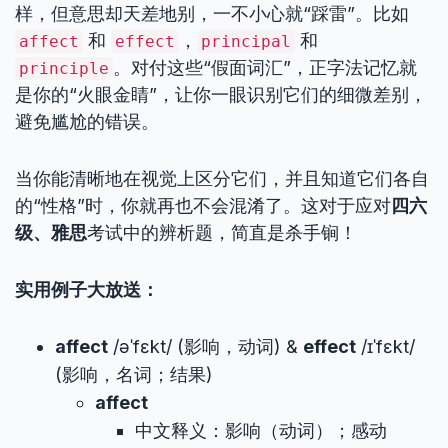
样，但意思却天差地别，一不小心就“踩雷”。比如
和
，
和
affect
effect
principal
。对付这些“假面词汇”，正字法记忆就
principle
是你的“火眼金睛”，让你一眼识别它们的细微差别，
避免尴尬的错误。
当你能清晰地在视觉上区分它们，并且知道它们各自
的“性格”时，你就再也不会混淆了。这对于应对
四六
级、雅思
考试中的辨析题，简直是杀手锏！
实用例子大放送：
affect
/əˈfɛkt/ (影响，动词) &
effect
/ɪˈfɛkt/
(影响，名词；结果)
affect
中文释义：影响（动词）；感动