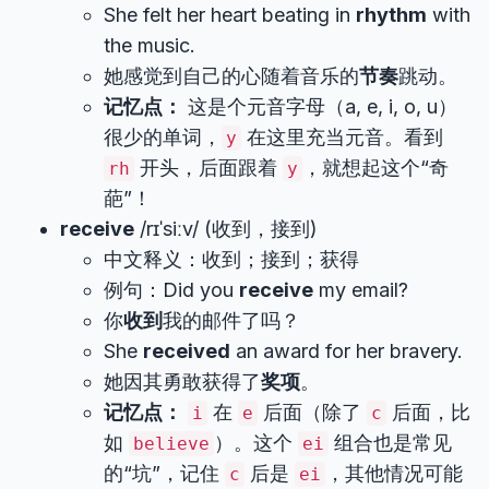
She felt her heart beating in
rhythm
with
the music.
她感觉到自己的心随着音乐的
节奏
跳动。
记忆点：
这是个元音字母（a, e, i, o, u）
很少的单词，
在这里充当元音。看到
y
开头，后面跟着
，就想起这个“奇
rh
y
葩”！
receive
/rɪˈsiːv/ (收到，接到)
中文释义：收到；接到；获得
例句：Did you
receive
my email?
你
收到
我的邮件了吗？
She
received
an award for her bravery.
她因其勇敢获得了
奖项
。
记忆点：
在
后面（除了
后面，比
i
e
c
如
）。这个
组合也是常见
believe
ei
的“坑”，记住
后是
，其他情况可能
c
ei