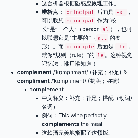
这台机器根据磁感应
原理
工作。
辨析点：
后面是
，
principal
-al
可以联想
作为“校
principal
长”是“一个人”（person
），也可
al
以联想它是“主要的”（
的变
all
形）。而
后面是
，
principle
-le
就像“规则（rule）”的
。这种视觉
le
记忆法，谁用谁知道！
complement
/ˈkɒmplɪmənt/ (补充；补足) &
compliment
/ˈkɒmplɪmənt/ (赞美；称赞)
complement
中文释义：补充；补足；搭配（动词/
名词）
例句：This wine perfectly
complements
the meal.
这款酒完美地
搭配
了这顿饭。