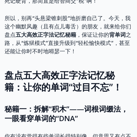
死记硬背，那简直是给智商交“税”啊！
所以，别再“头悬梁锥刺股”地折磨自己了。今天，我
这个幽默风趣（且有点儿毒舌）的朋友，就来给你们
盘点
五大高效正字法记忆秘籍
，保证让你的
背单词
之
路，从“炼狱模式”直接升级到“轻松愉快模式”，甚至
还能让你时不时地嘚瑟一下！
盘点五大高效正字法记忆秘
籍：让你的单词“过目不忘”！
秘籍一：拆解“积木”——词根词缀法，
一眼看穿单词的“DNA”
你有没有觉得有些单词长得特别像，但意思又有点不