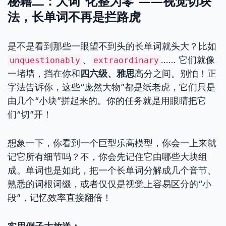
秘籍二：大词“化整为零”——视觉切块
法，长单词不再是拦路虎
是不是看到那些一眼望不到头的长单词就头大？比如
、
…… 它们就像
unquestionably
extraordinary
一堵墙，挡在你和
四六级、雅思
高分之间。别怕！正
字法告诉你，这些“庞然大物”都是纸老虎，它们只是
由几个“小块”拼起来的。你的任务就是用眼睛把它
们“切”开！
想象一下，你看到一个巨型乐高模型，你会一上来就
记它所有细节吗？不，你会先记住它由哪些大块组
成。单词也是如此，把一个长单词分解成几个音节、
熟悉的词根词缀，或者仅仅是视觉上容易区分的“小
段”，记忆效率直接翻倍！