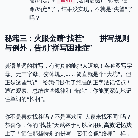
命/约定) +
(名词后缀)。你被“任
-ment
命/约定”了，结果没实现，不就是“失望”了
吗？
秘籍三：火眼金睛“找茬”——拼写规则
与例外，告别“拼写困难症”
英语单词的拼写，有时真的能把人逼疯！各种双写字
母、无声字母、变体规则…… 简直就是个“大坑”。但
正是这些“坑”，给我们提供了绝佳的正字法记忆点！
通过观察、总结这些规律和“奇葩”，你能更深刻地记
住单词的“长相”。
你不是喜欢找茬吗？不是喜欢玩“大家来找不同”吗？
恭喜你，你的“找茬”天赋终于可以应用到
高效记忆法
上了！记住那些特别的拼写，它们会像“路标”一样，