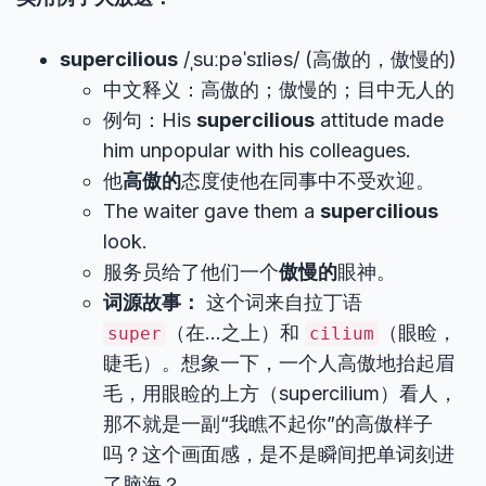
supercilious
/ˌsuːpəˈsɪliəs/ (高傲的，傲慢的)
中文释义：高傲的；傲慢的；目中无人的
例句：His
supercilious
attitude made
him unpopular with his colleagues.
他
高傲的
态度使他在同事中不受欢迎。
The waiter gave them a
supercilious
look.
服务员给了他们一个
傲慢的
眼神。
词源故事：
这个词来自拉丁语
（在…之上）和
（眼睑，
super
cilium
睫毛）。想象一下，一个人高傲地抬起眉
毛，用眼睑的上方（supercilium）看人，
那不就是一副“我瞧不起你”的高傲样子
吗？这个画面感，是不是瞬间把单词刻进
了脑海？