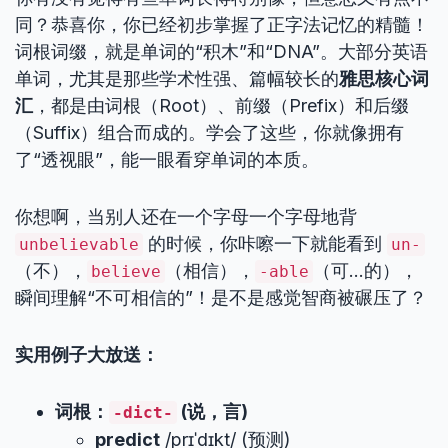
同？恭喜你，你已经初步掌握了正字法记忆的精髓！
词根词缀，就是单词的“积木”和“DNA”。大部分英语
单词，尤其是那些学术性强、篇幅较长的
雅思核心词
汇
，都是由词根（Root）、前缀（Prefix）和后缀
（Suffix）组合而成的。学会了这些，你就像拥有
了“透视眼”，能一眼看穿单词的本质。
你想啊，当别人还在一个字母一个字母地背
的时候，你咔嚓一下就能看到
unbelievable
un-
（不），
（相信），
（可…的），
believe
-able
瞬间理解“不可相信的”！是不是感觉智商被碾压了？
实用例子大放送：
词根：
(说，言)
-dict-
predict
/prɪˈdɪkt/ (预测)