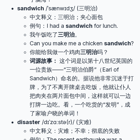
sandwich
/ˈsænwɪdʒ/ (三明治)
中文释义：三明治；夹心面包
例句：I had a
sandwich
for lunch.
我午饭吃了
三明治
。
Can you make me a chicken
sandwich
?
你能给我做一个鸡肉
三明治
吗？
词源故事：
这个词是以第十八世纪英国的
一位贵族——“三明治伯爵”（Earl of
Sandwich）命名的。据说他非常沉迷于打
牌，为了不离开牌桌去吃饭，他就让仆人
把肉夹在两片面包中间，这样就可以一边
打牌一边吃。看，一个吃货的“发明”，成
了家喻户晓的单词！
disaster
/dɪˈzɑːstə(r)/ (灾难)
中文释义：灾难；不幸；彻底的失败
例句：The recent earthquake was a