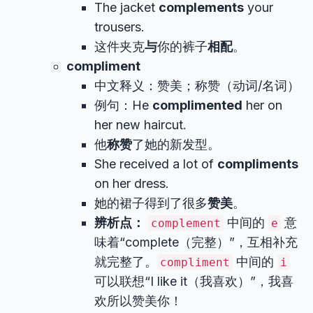
The jacket
complements
your
trousers.
这件夹克
与
你的裤子
相配
。
compliment
中文释义：赞美；称赞（动词/名词）
例句：He
complimented
her on
her new haircut.
他
称赞
了她的新发型。
She received a lot of
compliments
on her dress.
她的裙子得到了很多
赞美
。
辨析点：
中间的
意
complement
e
味着“complete（完整）”，互相补充
就完整了。
中间的
compliment
i
可以联想“I like it（我喜欢）”，我喜
欢所以赞美你！