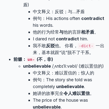
盾)
中文释义：反驳；与…矛盾
例句：His actions often
contradict
his words.
他的行为经常
与
他的言辞
相矛盾
。
I dared not
contradict
him.
我不敢
反驳
他。 你看，
一出
-dict-
来，基本就跟“说”脱不了干系。
前缀：
(不，非)
un-
unbelievable
/ˌʌnbɪˈliːvəbl/ (难以置信的)
中文释义：难以置信的；惊人的
例句：The story she told was
completely
unbelievable
.
她讲的故事完全
令人难以置信
。
The price of the house was
unbelievable
.