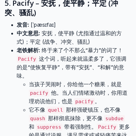
5. Pacify – 安抚，使平静；平定 (冲
突、骚乱)
发音:
[ˈpæsɪfaɪ]
中文意思:
安抚，使平静 (尤指通过温和的方
式)；平定 (战争、冲突、骚乱)
老铁解析:
终于来了个不那么“暴力”的词了！
这个词，听起来就温柔多了，它强调
Pacify
的是“使恢复平静”，带有“安抚”、“和解”的意
味。
当孩子哭闹时，你给他一个糖果，就是
他。当人们情绪激动时，你用道
pacify
理劝说他们，也是
。
pacify
它不像
那样强硬镇压，也不像
quell
那样彻底抹除，更不像
quash
subdue
和
带着强制性。
更多
suppress
Pacify
的是通过说服、满足需求或减轻痛苦来达