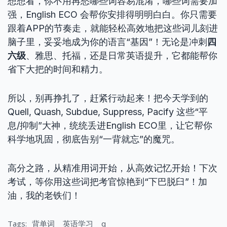
想想看，你不用再愁哪些词容易混淆，哪些词需要加
强，English ECO 会帮你安排得明明白白。你只需要
跟着APP的节奏走，就能轻松高效地把这些词儿刻进
脑子里，妥妥地成为你的语言“基因”！无论是冲刺
四
六级
、雅思、托福，还是日常英语提升，它都能帮你
省下大把的时间和精力。
所以，别再挣扎了，赶紧行动起来！把今天学到的
Quell, Quash, Subdue, Suppress, Pacify 这些“平
息/抑制”大神，统统丢进English ECO里，让它帮你
科学地巩固，彻底告别“一背就忘”的魔咒。
高分之路，从精准用词开始，从高效记忆开始！下次
考试，等你用这些词把考官惊艳到“下巴脱臼”！加
油，我的老铁们！
Tags:
背单词
英语学习
q