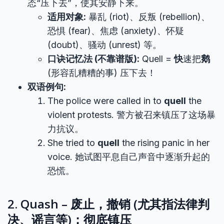
态“压下去”，使其安静下来。
适用对象:
暴乱 (riot)、反叛 (rebellion)、
恐惧 (fear)、焦虑 (anxiety)、怀疑
(doubt)、骚动 (unrest) 等。
口诀记忆法 (不靠谱版):
Quell =
快
速把
鹅
(形容乱糟糟的事) 压下去！
双语例句:
The police were called in to
quell
the
violent protests. 警方被召来镇压了这场暴
力抗议。
She tried to
quell
the rising panic in her
voice. 她试图平息自己声音中逐渐升起的
恐慌。
2. Quash – 废止，撤销 (尤其指法律判
决、谣言等)；彻底镇压