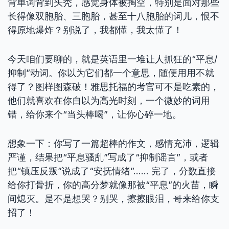
背单词背到头秃，感觉身体被掏空，特别是面对那些
长得像双胞胎、三胞胎，甚至十八胞胎的词儿，恨不
得原地爆炸？别说了，我都懂，我太懂了！
今天咱们要聊的，就是英语里一堆让人抓狂的“平息/
抑制”动词。你以为它们都一个意思，随便用用不就
得了？图样图森破！雅思托福的考官可不是吃素的，
他们就喜欢在你自以为高光时刻，一个微妙的词用
错，给你来个“当头棒喝”，让你心碎一地。
想象一下：你写了一篇超棒的作文，感情充沛，逻辑
严谨，结果把“平息骚乱”写成了“抑制谣言”，或者
把“镇压反叛”说成了“安抚情绪”…… 完了，分数直接
给你打骨折，你的高分梦就像那被“平息”的火苗，瞬
间熄灭。是不是想哭？别哭，擦擦眼泪，哥来给你支
招了！