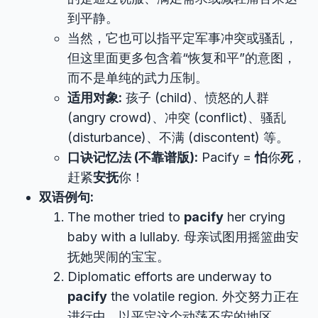
到平静。
当然，它也可以指平定军事冲突或骚乱，
但这里面更多包含着“恢复和平”的意图，
而不是单纯的武力压制。
适用对象:
孩子 (child)、愤怒的人群
(angry crowd)、冲突 (conflict)、骚乱
(disturbance)、不满 (discontent) 等。
口诀记忆法 (不靠谱版):
Pacify =
怕
你
死
，
赶紧
安抚
你！
双语例句:
The mother tried to
pacify
her crying
baby with a lullaby. 母亲试图用摇篮曲安
抚她哭闹的宝宝。
Diplomatic efforts are underway to
pacify
the volatile region. 外交努力正在
进行中，以平定这个动荡不安的地区。