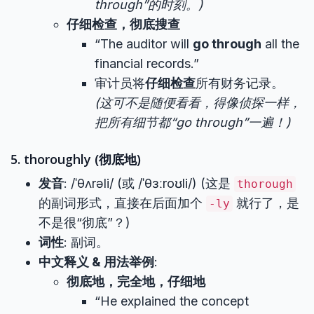
through”的时刻。)
仔细检查，彻底搜查
“The auditor will
go through
all the
financial records.”
审计员将
仔细检查
所有财务记录。
(这可不是随便看看，得像侦探一样，
把所有细节都“go through”一遍！)
5. thoroughly (彻底地)
发音
: /ˈθʌrəli/ (或 /ˈθɜːroʊli/) (这是
thorough
的副词形式，直接在后面加个
就行了，是
-ly
不是很“彻底”？)
词性
: 副词。
中文释义 & 用法举例
:
彻底地，完全地，仔细地
“He explained the concept