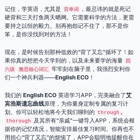
记住，学英语，尤其是
，最忌讳的就是死记
背单词
硬背和三天打鱼两天晒网。它需要科学的方法，更需
要持之以恒的毅力。别再抱怨记不住了，那不是你
笨，是你没找到对的方法！
现在，是时候告别那种低效的“背了又忘”循环了！如
果你真的想把今天学到的，以及未来要学的海量
四
牢牢刻在脑子里，我强烈安利你
六级
雅思核心词汇
们一个神兵利器——
English ECO
！
我们的
English ECO
英语学习APP，完美融合了
艾
宾浩斯遗忘曲线
原理，为你量身定制专属的复习计
划。你可以轻松地将今天我们聊到的
,
through
及其所有“亲戚”一键导入APP，系统会根
thorough
据你的记忆情况，智能安排最佳复习时间。你再也不
用担心“背了又忘”的烦恼了，APP会聪明地提醒你在