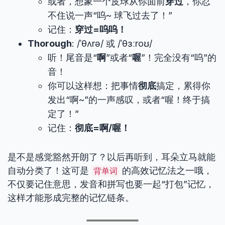
或者，想象一个皮球从你面前
穿过
，你忍
不住说一声“呜~ 球飞过去了！”
记住：
穿过=呜呜！
Thorough
: /ˈθʌrə/ 或 /ˈθɜːroʊ/
听！尾音是“
啊
”或者“
喔
”！完全没有“呜”的
音！
你可以这样想：把事情
彻底
搞定，累得你
发出“啊~”的一声感叹，或者“喔！终于搞
定了！”
记住：
彻底=啊/喔！
是不是感觉豁然开朗了？以后再听到，耳朵立马就能
自动分类了！这可是
的高效记忆法之一哦，
背单词
不仅要记住意思，发音和拼写也要一起“打包”记忆，
这样才能形成完整的记忆链条。