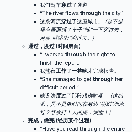
我们驾车
穿过
了隧道。
“The river flows
through
the city.”
这条河流
穿过
了这座城市。
(是不是
很有画面感？车子“咻”一下穿过去，
河流“哗啦啦”淌过去。)
通过，度过 (时间层面)
“I worked
through
the night to
finish the report.”
我熬夜
工作了一整晚
才完成报告。
“She managed to get
through
her
difficult period.”
她设法
度过
了那段艰难时期。
(这感
觉，是不是像时间在身边“刷刷”地流
过？熬夜打工人的痛，我懂！)
完成，做完 (经历某个过程)
“Have you read
through
the entire