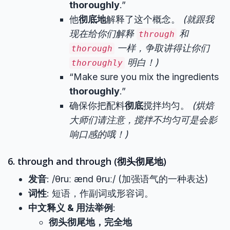
thoroughly
.”
他
彻底地
解释了这个概念。
(就跟我
现在给你们解释
和
through
一样，争取讲得让你们
thorough
明白！)
thoroughly
“Make sure you mix the ingredients
thoroughly
.”
确保你把配料
彻底
搅拌均匀。
(烘焙
大师们请注意，搅拌不均匀可是会影
响口感的哦！)
6. through and through (彻头彻尾地)
发音
: /θruː ænd θruː/ (加强语气的一种表达)
词性
: 短语，作副词或形容词。
中文释义 & 用法举例
:
彻头彻尾地，完全地