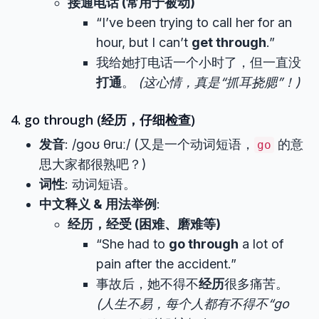
接通电话 (常用于被动)
“I’ve been trying to call her for an
hour, but I can’t
get through
.”
我给她打电话一个小时了，但一直没
打通
。
(这心情，真是“抓耳挠腮”！)
4. go through (经历，仔细检查)
发音
: /ɡoʊ θruː/ (又是一个动词短语，
的意
go
思大家都很熟吧？)
词性
: 动词短语。
中文释义 & 用法举例
:
经历，经受 (困难、磨难等)
“She had to
go through
a lot of
pain after the accident.”
事故后，她不得不
经历
很多痛苦。
(人生不易，每个人都有不得不“go