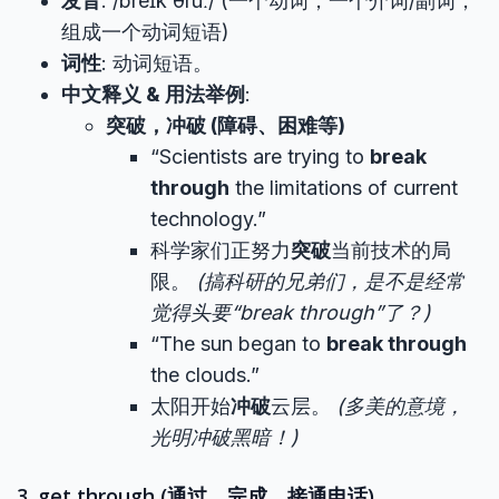
发音
: /breɪk θruː/ (一个动词，一个介词/副词，
组成一个动词短语)
词性
: 动词短语。
中文释义 & 用法举例
:
突破，冲破 (障碍、困难等)
“Scientists are trying to
break
through
the limitations of current
technology.”
科学家们正努力
突破
当前技术的局
限。
(搞科研的兄弟们，是不是经常
觉得头要“break through”了？)
“The sun began to
break through
the clouds.”
太阳开始
冲破
云层。
(多美的意境，
光明冲破黑暗！)
3. get through (通过，完成，接通电话)