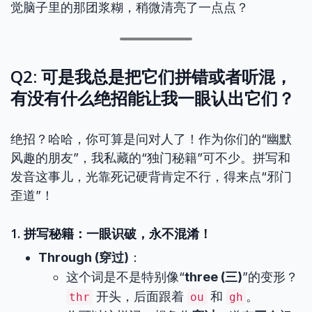
觉脑子里的那团浆糊，稍微清亮了一点点？
Q2: 可是我总是把它们拼错或者听混，
有没有什么绝招能让我一眼认出它们？
绝招？哈哈，你可算是问对人了！作为你们的“幽默
风趣的朋友”，我私藏的“独门秘籍”可不少。拼写和
发音这事儿，光靠死记硬背肯定不行，得来点“邪门
歪道”！
1. 拼写秘籍：一眼识破，永不混淆！
Through (穿过)
：
这个词是不是特别像“
three (三)
”的变形？
开头，后面跟着
和
。
thr
ou
gh