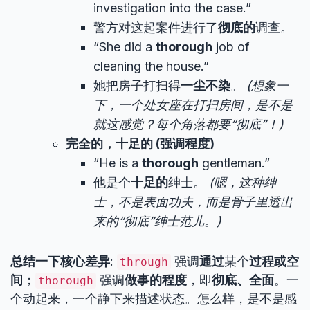
investigation into the case.”
警方对这起案件进行了
彻底的
调查。
“She did a
thorough
job of
cleaning the house.”
她把房子打扫得
一尘不染
。
(想象一
下，一个处女座在打扫房间，是不是
就这感觉？每个角落都要“彻底”！)
完全的，十足的 (强调程度)
“He is a
thorough
gentleman.”
他是个
十足的
绅士。
(嗯，这种绅
士，不是表面功夫，而是骨子里透出
来的“彻底”绅士范儿。)
总结一下核心差异
:
强调
通过
某个
过程或空
through
间
；
强调
做事的程度
，即
彻底、全面
。一
thorough
个动起来，一个静下来描述状态。怎么样，是不是感