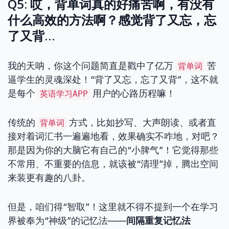
Q5: 哎，背单词真的好痛苦啊，有没有
什么高效的方法啊？感觉背了又忘，忘
了又背…
我的天呐，你这个问题简直是戳中了亿万
苦
背单词
逼学生的灵魂深处！“背了又忘，忘了又背”，这不就
是每个
用户的心路历程嘛！
英语学习APP
传统的
方式，比如抄写、大声朗读、或者直
背单词
接对着词汇书一遍遍地看，效果确实不咋地，对吧？
那是因为你的大脑它有自己的“小脾气”！它觉得那些
不常用、不重要的信息，就该被“清理”掉，腾出空间
来装更有趣的八卦。
但是，咱们得“智取”！这里就不得不提到一个在学习
界被奉为“神级”的记忆法——
间隔重复记忆法