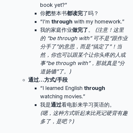
book yet?”
你
把
整本书
都读完
了吗？
“I’m
through
with my homework.”
我的家庭作业
做完了
。
(注意！这里
的 “be through with” 可不是“跟作业
分手了”的意思，而是“搞定了”！当
然，你也可以跟某个让你头疼的人或
事“be through with”，那就真是“分
道扬镳”了。)
通过…方式/手段
“I learned English
through
watching movies.”
我是
通过
看电影来学习英语的。
(嗯，这种方式听起来比死记硬背有趣
多了，是吧？)