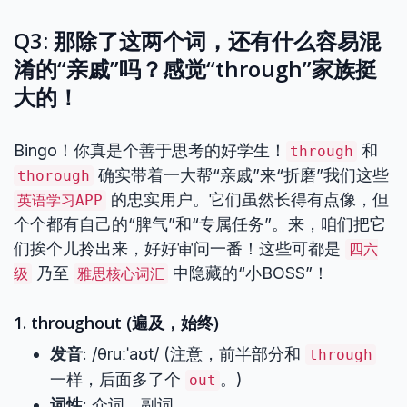
Q3: 那除了这两个词，还有什么容易混
淆的“亲戚”吗？感觉“through”家族挺
大的！
Bingo！你真是个善于思考的好学生！
和
through
确实带着一大帮“亲戚”来“折磨”我们这些
thorough
的忠实用户。它们虽然长得有点像，但
英语学习APP
个个都有自己的“脾气”和“专属任务”。来，咱们把它
们挨个儿拎出来，好好审问一番！这些可都是
四六
乃至
中隐藏的“小BOSS”！
级
雅思核心词汇
1. throughout (遍及，始终)
发音
: /θruːˈaʊt/ (注意，前半部分和
through
一样，后面多了个
。)
out
词性
: 介词、副词。