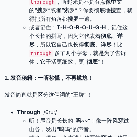
，听起来是不是有点像中文
thorough
的“
搜
罗”或者“
索
罗”？你要彻底地
搜
查，就
得把所有角落都
搜罗
一遍。
或者记住：
T-H-O-R-O-U-G-H
，记住这
个长长的拼写，因为它代表着
彻底
、
详
尽
，所以它自己也长得
彻底
、
详尽
！比
多了两个字母，就是为了告诉
through
你，它干活更细致，更“
彻底
”！
2. 发音秘籍：一听秒懂，不再尴尬！
发音简直就是区分这俩词的“王牌”！
Through
: /θruː/
听！尾音是长长的“
呜~~
”！像一阵风
穿过
山谷，发出“呜呜”的声音。