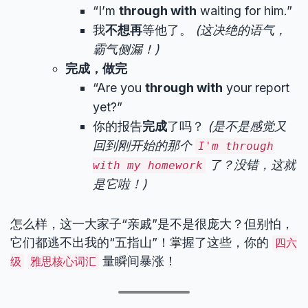
“I’m
through with
waiting for him.”
我
不想再
等他了。
(这决绝的语气，
霸气侧漏！)
完成，做完
“Are you
through with
your report
yet?”
你的报告
完成
了吗？
(是不是感觉又
回到刚开始的那个
I'm through
了？没错，这就
with my homework
是它啦！)
怎么样，这一大家子“亲戚”是不是很庞大？但别怕，
它们都逃不出我的“五指山”！掌握了这些，你的
四六
量瞬间暴涨！
级
雅思核心词汇