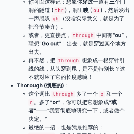
你可以这样记：想象你
穿过
一道有
三
个门
洞的隧道 (
)，洞里
噢
(
)，然后发出
thr
ou
一声感叹
（没啥实际意义，就是为了
gh
把音节凑齐）。
或者，更直接点，
中间有“
ou
”，
through
联想“
Go out
”！出去，就是
穿过
某个地方
出去。
再不然，把
想象成一根穿针引
through
线的线，从头
穿
到尾，是不是特别长？这
不就对应了它的长度感嘛！
Thorough (彻底的)
：
这个词比
多了一个
和一个
through
o
。多了“
or
”，你可以把它想象成“
或
r
者
”——“我要彻底地研究一下，或者做个
决定。”
最绝的一招，也是我最推荐的：