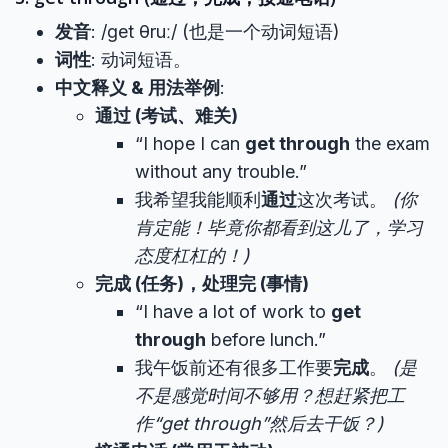
发音
: /ɡet θruː/ (也是一个动词短语)
词性
: 动词短语。
中文释义 & 用法举例
:
通过 (考试、难关)
“I hope I can
get through
the exam
without any trouble.”
我希望我能顺利
通过
这次考试。
(你
肯定能！毕竟你都看到这儿了，学习
态度杠杠的！)
完成 (任务)，处理完 (事情)
“I have a lot of work to
get
through
before lunch.”
我午饭前还有很多工作要
完成
。
(是
不是感觉时间不够用？想赶紧把工
作“get through”然后去干饭？)