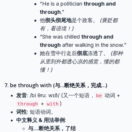
“He is a politician
through and
through
.”
他
彻头彻尾地
是个政客。
(褒贬都
有，看语境！)
“She was chilled
through and
through
after walking in the snow.”
她在雪中行走后
彻底
冻透了。
(那种
从里到外都透心凉的感觉，懂的都
懂！)
7. be through with (与…断绝关系，完成…)
发音
: /bi θruː wɪð/ (又一个短语，
动词 +
be
+
)
through
with
词性
: 短语动词。
中文释义 & 用法举例
:
与…断绝关系，了结