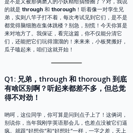
是不是又被那俩磨人的小妖精给搞懵圈了？对，我说
的就是
through
和
thorough
！听着像一对孪生兄
弟，实则八竿子打不着，每次考试见到它们，是不是
都觉得脑细胞在集体跳楼？别急，别慌！今天你算是
来对地方了。我保证，看完这篇，你不仅能分清它
们，还能把它们玩得溜溜的！来来来，小板凳搬好，
瓜子嗑起来，咱们这就开始！
Q1: 兄弟，through 和 thorough 到底
有啥区别啊？听起来都差不多，但总觉
得不对劲！
哟呵，这位同学，你可算是问到点子上了！这俩词，
别说你，当年我刚学英语那会儿，也差点没被它们逼
疯。就跟“好想你”和“好想吐”一样，一字之差，天上