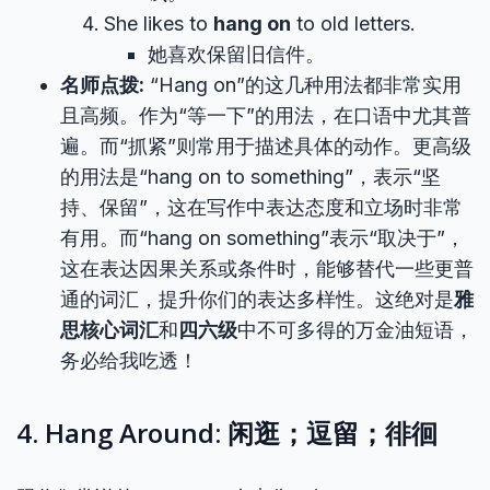
She likes to
hang on
to old letters.
她喜欢保留旧信件。
名师点拨:
“Hang on”的这几种用法都非常实用
且高频。作为“等一下”的用法，在口语中尤其普
遍。而“抓紧”则常用于描述具体的动作。更高级
的用法是“hang on to something”，表示“坚
持、保留”，这在写作中表达态度和立场时非常
有用。而“hang on something”表示“取决于”，
这在表达因果关系或条件时，能够替代一些更普
通的词汇，提升你们的表达多样性。这绝对是
雅
思核心词汇
和
四六级
中不可多得的万金油短语，
务必给我吃透！
4. Hang Around: 闲逛；逗留；徘徊