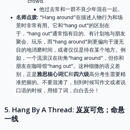
crowd.
他过去常和一群不良少年混在一起。
名师点拨:
“Hang around”在描述人物行为和场
景时非常有用。它和“hang out”的区别在
于，“hang out”通常指有目的、有计划地与朋友
聚会、玩乐，而“hang around”则更偏向于漫无
目的地消磨时间，或者仅仅是待在某个地方。例
如，一个流浪汉在街角“hang around”，但你和
朋友在咖啡馆“hang out”。这种细微的语义差
别，正是
雅思核心词汇
和
四六级
高分考生需要精
准把握的。不要混淆了，别到时候写作文或者说
口语的时候，用错了词，白白丢分！
5. Hang By A Thread: 岌岌可危；命悬
一线