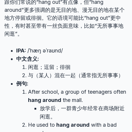
跟你们常说的“hang out”有点像，但“hang
around”更多强调的是无目的地、漫无目的地在某个
地方停留或徘徊。它的语境可能比“hang out”更中
性，有时甚至带有一丝负面意味，比如“无所事事地
闲逛”。
IPA:
/ˈhæŋ əˈraʊnd/
中文含义:
闲逛；逗留；徘徊
与（某人）混在一起（通常指无所事事）
例句:
After school, a group of teenagers often
hang around
the mall.
放学后，一群青少年经常在商场附近
闲逛。
He used to
hang around
with a bad