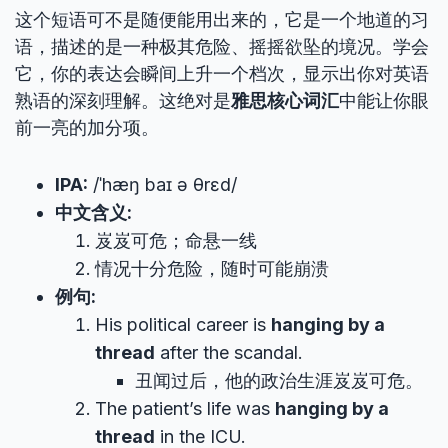
这个短语可不是随便能用出来的，它是一个地道的习
语，描述的是一种极其危险、摇摇欲坠的境况。学会
它，你的表达会瞬间上升一个档次，显示出你对英语
熟语的深刻理解。这绝对是
雅思核心词汇
中能让你眼
前一亮的加分项。
IPA:
/ˈhæŋ baɪ ə θrɛd/
中文含义:
岌岌可危；命悬一线
情况十分危险，随时可能崩溃
例句:
His political career is
hanging by a
thread
after the scandal.
丑闻过后，他的政治生涯岌岌可危。
The patient’s life was
hanging by a
thread
in the ICU.