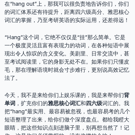
在“hang out”上，那我可以很负责地告诉你们，你们
的词汇体系还有待提升，距离四六级高分、雅思核心
词汇的掌握，乃至考研英语的实际运用，还差得远！
“Hang”这个词，它绝不仅仅是“挂”那么简单。它是
一个极度灵活且富有表现力的动词，在各种短语中展
现出令人惊叹的含义变化。美剧里、日常交流中，甚
至考试阅读里，它的身影无处不在。如果你们只懂皮
毛，那在理解语境时就会寸步难行，更别说高效记忆
法了。
今天，我不是来给你们上娱乐课的，我是来帮你们
背
单词
，扩充你们的
雅思核心词汇
和
四六级
词汇的。我
把“hang”最实用、最容易被忽视，也最容易考的几个
短语整理了出来，给你们做个深度盘点。都给我瞪大
眼睛，把这些知识点刻进脑子里，别再想当然了！记