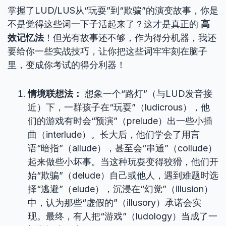
掌握了LUD/LUS从“玩耍”到“欺骗”的演变故事，你是
不是觉得这些词一下子活起来了？这才是真正的
高
效记忆法
！但光有故事还不够，作为得分机器，我还
要给你一些实战技巧，让你把这些词牢牢刻在脑子
里，变成你考试的得分利器！
情境联想法：
想象一个“路灯”（与LUD发音接
近）下，一群孩子在“玩耍”（ludicrous），他
们的游戏有时会“预演”（prelude）出一些小插
曲（interlude）。长大后，他们学会了用言
语“暗指”（allude），甚至会“串通”（collude）
起来做些小坏事。当这种玩耍变得狡猾，他们开
始“欺骗”（delude）自己或他人，遇到难题时选
择“逃避”（elude），沉浸在“幻觉”（illusion）
中，认为那些“虚假的”（illusory）承诺会实
现。最终，有人把“游戏”（ludology）当成了一