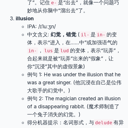
了”。记住
是“出去”，就像一个问题巧
e-
妙地从你脑中“溜出去”了。
illusion
IPA: /ɪˈluːʒn/
中文含义:
幻觉，错觉
(
是
的变
il-
in-
体，表示“进入，在……中”或加强语气的
，
是
的变体，表示“玩弄”，
in-
lus
lud
合起来就是被“玩弄”出来的“假象”，让
你“沉浸”其中的虚假景象)
例句 1: He was under the illusion that he
was a great singer. (他沉浸在自己是位伟
大歌手的幻觉中。)
例句 2: The magician created an illusion
of a disappearing rabbit. (魔术师制造了
一个兔子消失的幻觉。)
得分机器提示：名词形式，与
有异
delude