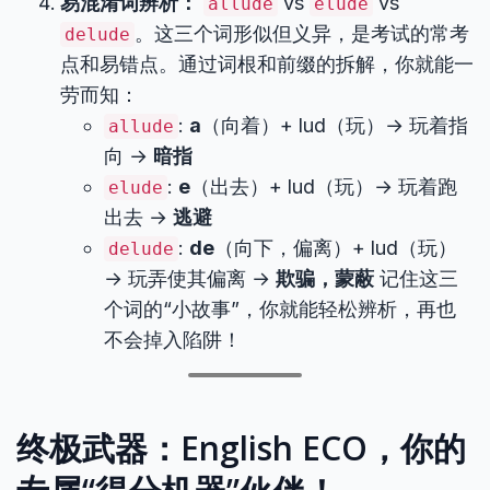
易混淆词辨析：
vs
vs
allude
elude
。这三个词形似但义异，是考试的常考
delude
点和易错点。通过词根和前缀的拆解，你就能一
劳而知：
:
a
（向着）+ lud（玩）→ 玩着指
allude
向 →
暗指
:
e
（出去）+ lud（玩）→ 玩着跑
elude
出去 →
逃避
:
de
（向下，偏离）+ lud（玩）
delude
→ 玩弄使其偏离 →
欺骗，蒙蔽
记住这三
个词的“小故事”，你就能轻松辨析，再也
不会掉入陷阱！
终极武器：English ECO，你的