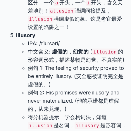
区分，一个
开头，一个
开头，含义天
a
i
差地别！
强调间接提及，
allusion
强调虚假幻象。这是考官最爱
illusion
设置的陷阱之一！
illusory
IPA: /ɪˈluːsəri/
中文含义:
虚假的，幻觉的
(
的
illusion
形容词形式，描述某物是幻觉、不真实的)
例句 1: The feeling of security proved to
be entirely illusory. (安全感被证明完全是
虚假的。)
例句 2: His promises were illusory and
never materialized. (他的承诺都是虚假
的，从未兑现。)
得分机器提示：学会构词法，知道
是名词，
是形容词，
illusion
illusory