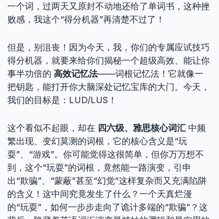
一个词，过两天又原封不动地还给了单词书，这种挫
败感，我这个“得分机器”再清楚不过了！
但是，别沮丧！因为今天，我，你们的专属应试技巧
得分机器，就要来给你们揭秘一个超级高效、能让你
事半功倍的
高效记忆法
——词根记忆法！它就像一
把钥匙，能打开你大脑深处记忆宝库的大门。今天，
我们的目标是：LUD/LUS！
这个看似不起眼，却在
四六级、雅思核心词汇
中频
繁出现、变幻莫测的词根，它的核心含义是“玩
耍”、“游戏”。你可能觉得这很简单，但你万万想不
到，这个“玩耍”的词根，竟然能一路演变，引申
出“欺骗”、“蒙蔽”甚至“幻觉”这样复杂而又充满陷阱
的含义！这中间究竟发生了什么？一个天真烂漫
的“玩耍”，如何一步步走向了诡计多端的“欺骗”？这