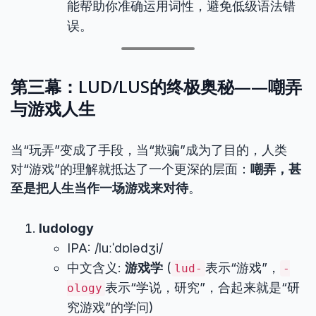
能帮助你准确运用词性，避免低级语法错
误。
第三幕：LUD/LUS的终极奥秘——嘲弄
与游戏人生
当“玩弄”变成了手段，当“欺骗”成为了目的，人类
对“游戏”的理解就抵达了一个更深的层面：
嘲弄，甚
至是把人生当作一场游戏来对待
。
ludology
IPA: /luːˈdɒlədʒi/
中文含义:
游戏学
(
表示“游戏”，
lud-
-
表示“学说，研究”，合起来就是“研
ology
究游戏”的学问)