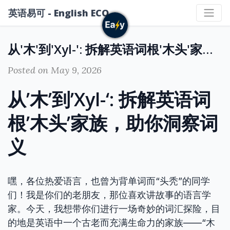
英语易可 - English ECO
从'木'到'Xyl-': 拆解英语词根'木头'家族，助你洞察词义 (From 'Mu' to 'Xyl-': Deconstructing the English Root Family of 'Wood', Helping You Discern Word Meanings)
Posted on May 9, 2026
从’木’到’Xyl-‘: 拆解英语词
根’木头’家族，助你洞察词
义
嘿，各位热爱语言，也曾为背单词而“头秃”的同学
们！我是你们的老朋友，那位喜欢讲故事的语言学
家。今天，我想带你们进行一场奇妙的词汇探险，目
的地是英语中一个古老而充满生命力的家族——“木