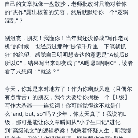
自己的文章就像一盘散沙，老师批改时只能对着你
的“杰作”露出核善的笑容，然后默默给你一个“逻辑
混乱”？
别沮丧，朋友！我懂你！当年我还没修成“写作老司
机”的时候，也经历过那种“提笔千斤重，下笔就抓
狂”的绝望。感觉自己明明想表达的意思是“A然后B
所以C”，结果写出来却变成了“A嗯嗯B啊啊C”，读者
看了只想问：“就这？”
今天，你算是来对地方了！作为你幽默风趣（且偶尔
有点毒舌）的朋友，我今天要给你揭秘一个【L级】
写作大杀器——连接词！你可能觉得这不就是什
么“and, but, so”吗？少年，你太天真了！我说的L
级，那可是能让你文章瞬间从“小学生日记”进化
到“高级论文”的逻辑桥梁！别急着怀疑人生，听我慢