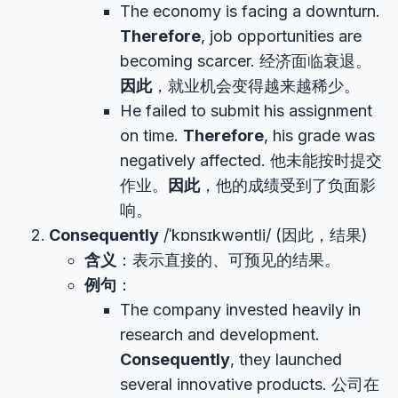
The economy is facing a downturn.
Therefore
, job opportunities are
becoming scarcer. 经济面临衰退。
因此
，就业机会变得越来越稀少。
He failed to submit his assignment
on time.
Therefore
, his grade was
negatively affected. 他未能按时提交
作业。
因此
，他的成绩受到了负面影
响。
Consequently
/ˈkɒnsɪkwəntli/ (因此，结果)
含义
：表示直接的、可预见的结果。
例句
：
The company invested heavily in
research and development.
Consequently
, they launched
several innovative products. 公司在