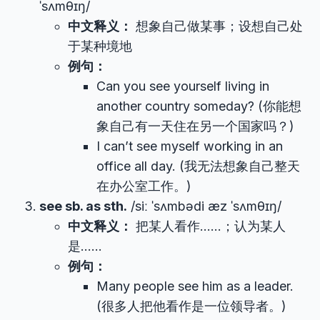
ˈsʌmθɪŋ/
中文释义：
想象自己做某事；设想自己处
于某种境地
例句：
Can you see yourself living in
another country someday? (你能想
象自己有一天住在另一个国家吗？)
I can’t see myself working in an
office all day. (我无法想象自己整天
在办公室工作。)
see sb. as sth.
/siː ˈsʌmbədi æz ˈsʌmθɪŋ/
中文释义：
把某人看作……；认为某人
是……
例句：
Many people see him as a leader.
(很多人把他看作是一位领导者。)