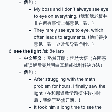
例句：
My boss and I don’t always see eye
to eye on everything. (我和我老板并
非在所有事情上都意见一致。)
They rarely see eye to eye, which
often leads to arguments. (他们很少
意见一致，这常常导致争吵。)
see the light
/siː ðə laɪt/
中文释义：
豁然开朗；恍然大悟（在困惑
或误解后突然明白真相或找到解决办法）
例句：
After struggling with the math
problem for hours, I finally saw the
light. (在和那道数学题搏斗数小时
后，我终于豁然开朗。)
It took him a long time to see the