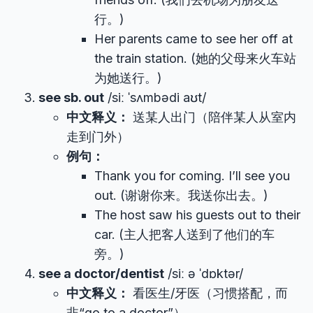
行。)
Her parents came to see her off at
the train station. (她的父母来火车站
为她送行。)
see sb. out
/siː ˈsʌmbədi aʊt/
中文释义：
送某人出门（陪伴某人从室内
走到门外）
例句：
Thank you for coming. I’ll see you
out. (谢谢你来。我送你出去。)
The host saw his guests out to their
car. (主人把客人送到了他们的车
旁。)
see a doctor/dentist
/siː ə ˈdɒktər/
中文释义：
看医生/牙医（习惯搭配，而
非“go to a doctor”）