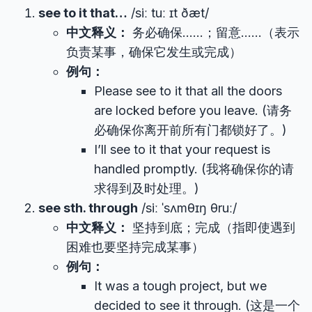
see to it that…
/siː tuː ɪt ðæt/
中文释义：
务必确保……；留意……（表示
负责某事，确保它发生或完成）
例句：
Please see to it that all the doors
are locked before you leave. (请务
必确保你离开前所有门都锁好了。)
I’ll see to it that your request is
handled promptly. (我将确保你的请
求得到及时处理。)
see sth. through
/siː ˈsʌmθɪŋ θruː/
中文释义：
坚持到底；完成（指即使遇到
困难也要坚持完成某事）
例句：
It was a tough project, but we
decided to see it through. (这是一个