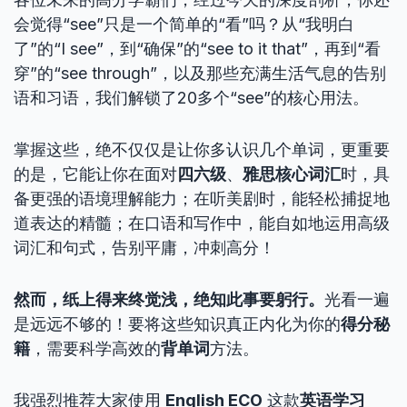
会觉得“see”只是一个简单的“看”吗？从“我明白
了”的“I see”，到“确保”的“see to it that”，再到“看
穿”的“see through”，以及那些充满生活气息的告别
语和习语，我们解锁了20多个“see”的核心用法。
掌握这些，绝不仅仅是让你多认识几个单词，更重要
的是，它能让你在面对
四六级
、
雅思核心词汇
时，具
备更强的语境理解能力；在听美剧时，能轻松捕捉地
道表达的精髓；在口语和写作中，能自如地运用高级
词汇和句式，告别平庸，冲刺高分！
然而，纸上得来终觉浅，绝知此事要躬行。
光看一遍
是远远不够的！要将这些知识真正内化为你的
得分秘
籍
，需要科学高效的
背单词
方法。
我强烈推荐大家使用
English ECO
这款
英语学习