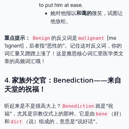
to put him at ease.
她对他报以
和蔼的
微笑，试图让
他放松。
重点提示：
的反义词是
[mə
Benign
malignant
ˈlɪɡnənt]，后者指“恶性的”。记住这对反义词，你的
词汇量又蹭蹭上涨了！这是雅思核心词汇里医学类文
章的高频词汇哦！
4. 家族外交官：Benediction——来自
天堂的祝福！
听起来是不是很高大上？
就是“祝
Benediction
福”，尤其是宗教仪式上的那种。它是由
（好）
bene
和
（说）组成的，意思是“说好话”。
dict