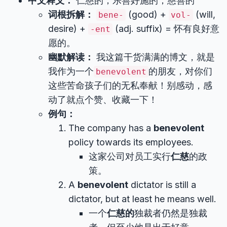
中文释义：
仁慈的；乐善好施的；慈善的
词根拆解：
(good) +
(will,
bene-
vol-
desire) +
(adj. suffix) = 怀有良好意
-ent
愿的。
幽默解读：
我这篇干货满满的博文，就是
我作为一个
的朋友，对你们
benevolent
这些苦命孩子们的无私奉献！别感动，感
动了就点个赞、收藏一下！
例句：
The company has a
benevolent
policy towards its employees.
这家公司对员工实行
仁慈
的政
策。
A
benevolent
dictator is still a
dictator, but at least he means well.
一个
仁慈的
独裁者仍然是独裁